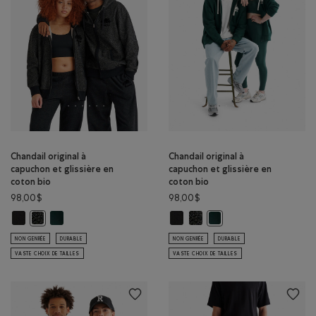
Chandail original à
Chandail original à
capuchon et glissière en
capuchon et glissière en
coton bio
coton bio
98,00$
98,00$
Chandail original à capuchon et glissière en coton bio: NOIR Couleur
Chandail original à capuchon et glissière en coton bio: VARSIT
Chandail original à capuchon et gl
Chandail original à capuchon 
Chandail original à capuchon et glissière en coton bio: POIVRE NOI
Chandail original à capuc
NON GENRÉE
DURABLE
NON GENRÉE
DURABLE
VASTE CHOIX DE TAILLES
VASTE CHOIX DE TAILLES