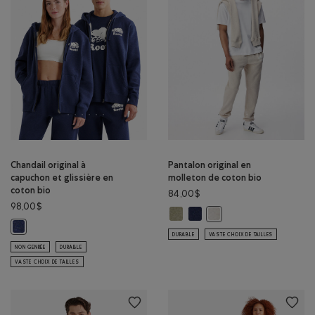
Chandail original à
Pantalon original en
capuchon et glissière en
molleton de coton bio
coton bio
84,00$
98,00$
Pantalon original en molleton d
Pantalon original en mollet
Pantalon original en mo
Chandail original à capuchon et glissière en coton bio : MÉLANGE CRÉP
DURABLE
VASTE CHOIX DE TAILLES
NON GENRÉE
DURABLE
VASTE CHOIX DE TAILLES