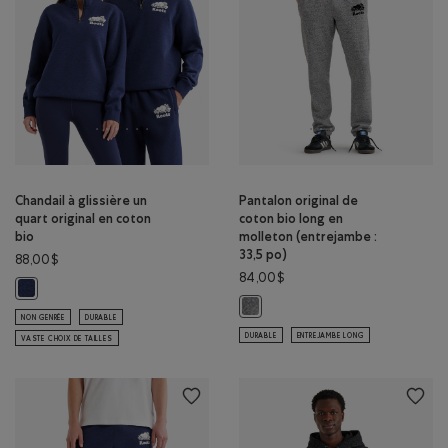
Chandail à glissière un
Pantalon original de
quart original en coton
coton bio long en
bio
molleton (entrejambe :
33,5 po)
88,00$
84,00$
Chandail à glissière un quart original en coton bio: MÉLANGE CRÉPUSCU
Pantalon original de coton bio lon
NON GENRÉE
DURABLE
DURABLE
ENTREJAMBE LONG
VASTE CHOIX DE TAILLES