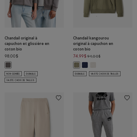
Chandail original à
Chandail kangourou
capuchon et glissière en
original à capuchon en
coton bio
coton bio
Prix réduit de 94,00
98,00$
74,99$
94,00$
Chandail kangourou original
Chandail kangourou orig
Chandail original à capuchon et glissière en coton bio : GRIS FALAISE Co
Chandail kangourou original à c
NON GENRÉE
DURABLE
DURABLE
VASTE CHOIX DE TAILLES
VASTE CHOIX DE TAILLES