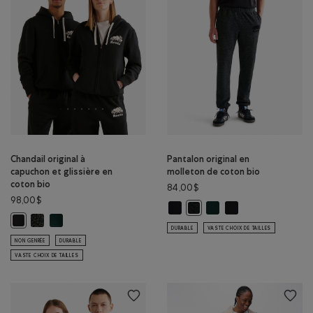
Chandail original à
Pantalon original en
capuchon et glissière en
molleton de coton bio
coton bio
84,00$
98,00$
Pantalon original en molleton de 
Pantalon original en mol
Pantalon original en
Pantalon original en molleto
Chandail original à capuchon et glissière en coton bio: POIVRE NOI
Chandail original à capuchon et glissière en coton bio: VARSIT
Chandail original à capuchon et glissière en coton bio: NOIR Couleur
DURABLE
VASTE CHOIX DE TAILLES
NON GENRÉE
DURABLE
VASTE CHOIX DE TAILLES