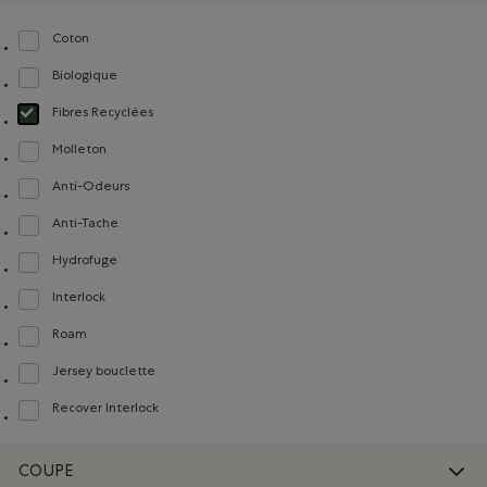
Coton
Classer selon Composition : Coton(Cotton)
Biologique
Classer selon Composition : FibresDeCotonBiologique(OrganicCottonFibres)
Fibres Recyclées
Choisir Classé selon Composition : FibresRecyclées(RecycledFibres)
Molleton
Classer selon Composition : Molleton(Fleece)
Anti-Odeurs
Classer selon Composition : Anti-Odeurs(Anti-Odour)
Anti-Tache
Classer selon Composition : Anti-Tache(StainResistant)
Hydrofuge
Classer selon Composition : Hydrofuge(WaterRepellent/Resistent)
Interlock
Classer selon Composition : Interlock(Interlock)
Roam
Classer selon Composition : Roam(Roam)
Jersey bouclette
Classer selon Composition : Jerseybouclette(FrenchTerry)
Recover Interlock
Classer selon Composition : Recover Interlock(Recover Interlock)
COUPE