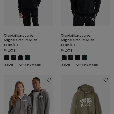
Chandail kangourou
Chandail kangourou
original à capuchon en
original à capuchon en
coton bio
coton bio
94,00$
94,00$
Chandail kangourou original à capuchon en coton bio: NOIR Couleur
Chandail kangourou original à capuchon en coton bio: POIVRE NOIR
Chandail kangourou original à capuchon en coton bio: VA
Chandail kangourou original 
Chandail kangourou origi
Chandail kangourou o
Chandail kangourou original à capuchon en coton bio: NOIR/N
Chandail kangourou original à ca
DURABLE
VASTE CHOIX DE TAILLES
DURABLE
VASTE CHOIX DE TAILLES