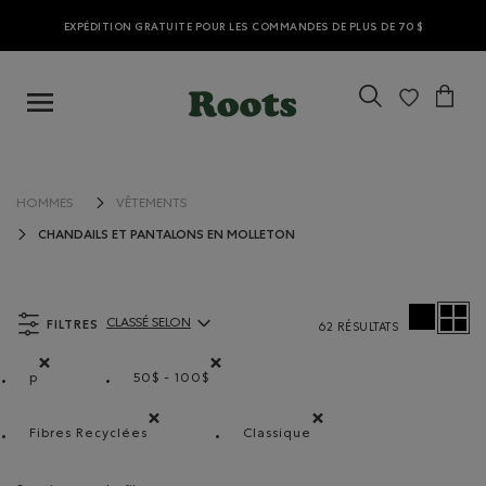
EXPÉDITION GRATUITE POUR LES COMMANDES DE PLUS DE 70 $
HOMMES
VÊTEMENTS
CHANDAILS ET PANTALONS EN MOLLETON
FILTRES
CLASSÉ SELON
62 RÉSULTATS
ClassÃ© selon Articles:
p
50$ - 100$
Supprimer le filtre Classé selon Coupes : p
Supprimer le filtre Classé selon Gamme de 
Fibres Recyclées
Classique
Supprimer le filtre Classé selon Composition : FibresR
Supprimer le filtre Classé se