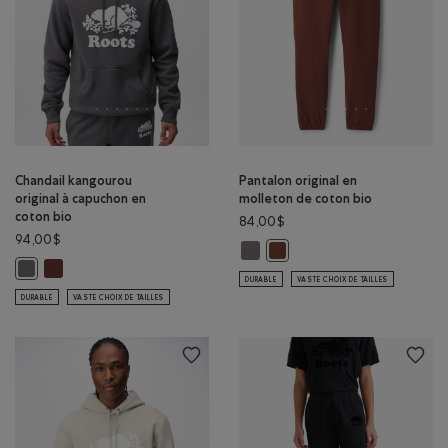
Chandail kangourou
Pantalon original en
original à capuchon en
molleton de coton bio
coton bio
84,00$
94,00$
Pantalon original en molleton de c
Pantalon original en molleto
Chandail kangourou original à capuchon en coton bio: BRUN ROUILL
Chandail kangourou original à capuchon en coton bio: GRIS FALAISE Cou
DURABLE
VASTE CHOIX DE TAILLES
DURABLE
VASTE CHOIX DE TAILLES