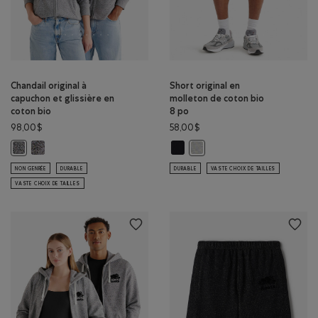
Chandail original à
Short original en
capuchon et glissière en
molleton de coton bio
coton bio
8 po
98,00$
58,00$
Chandail original à capuchon et glissière en coton bio: S&P/NOIR C
Short original en molleton de cot
Chandail original à capuchon et glissière en coton bio: S&P/IVOIRE Coul
Short original en molleton d
NON GENRÉE
DURABLE
DURABLE
VASTE CHOIX DE TAILLES
VASTE CHOIX DE TAILLES