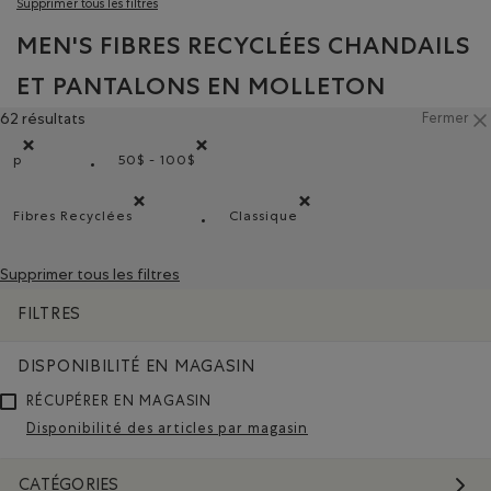
Supprimer tous les filtres
MEN'S FIBRES RECYCLÉES CHANDAILS
ET PANTALONS EN MOLLETON
62 résultats
Fermer
p
50$ - 100$
Supprimer le filtre Classé selon Coupes : p
Supprimer le filtre Classé selon Gamme de pri
Fibres Recyclées
Classique
Supprimer le filtre Classé selon Composition : FibresRec
Supprimer le filtre Classé selo
Supprimer tous les filtres
FILTRES
DISPONIBILITÉ EN MAGASIN
RÉCUPÉRER EN MAGASIN
Disponibilité des articles par magasin
CATÉGORIES