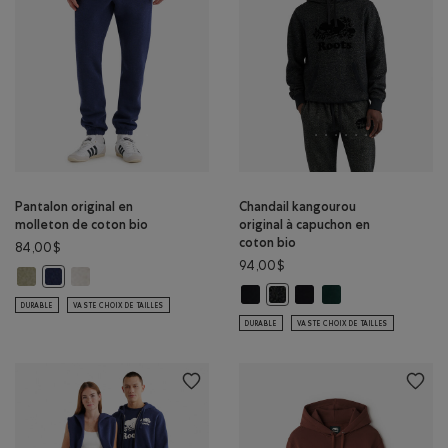
Pantalon original en
Chandail kangourou
molleton de coton bio
original à capuchon en
coton bio
84,00$
94,00$
Pantalon original en molleton de coton bio: MÉLANGE OMBRE VERTE Co
Pantalon original en molleton de coton bio: MÉLANGE GRIS TA
Pantalon original en molleton de coton bio: MÉLANGE CRÉPUSCULE
Chandail kangourou original à cap
Chandail kangourou origi
Chandail kangourou o
Chandail kangourou original 
DURABLE
VASTE CHOIX DE TAILLES
DURABLE
VASTE CHOIX DE TAILLES