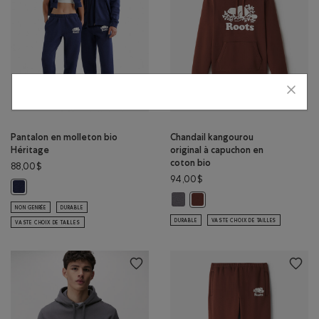
Pantalon en molleton bio
Chandail kangourou
Héritage
original à capuchon en
coton bio
88,00$
94,00$
Pantalon en molleton bio Héritage: MÉLANGE CRÉPUSCULE Couleur
Chandail kangourou original à cap
Chandail kangourou original 
NON GENRÉE
DURABLE
DURABLE
VASTE CHOIX DE TAILLES
VASTE CHOIX DE TAILLES