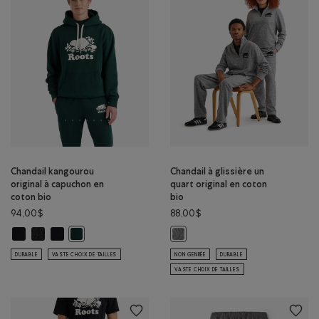
Chandail kangourou
Chandail à glissière un
original à capuchon en
quart original en coton
coton bio
bio
94,00$
88,00$
Chandail kangourou original à capuchon en coton bio: NOIR Couleur
Chandail kangourou original à capuchon en coton bio: POIVRE NOIR
Chandail kangourou original à capuchon en coton bio: NOIR/N
Chandail kangourou original à capuchon en coton bio: VA
Chandail à glissière un quart origi
DURABLE
VASTE CHOIX DE TAILLES
NON GENRÉE
DURABLE
VASTE CHOIX DE TAILLES