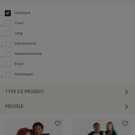
Classique
Choisir Classé selon Coupe : Classique(Classic)
Court
Classer selon Coupe : Court(Short)
Long
Classer selon Coupe : Long(Tall)
Décontracté
Classer selon Coupe : Décontracté(Relaxed)
Surdimensionné
Classer selon Coupe : Surdimensionné(Oversized)
Étroit
Classer selon Coupe : Étroit(Slim)
Athlétique
Classer selon Coupe : Athlétique(Athletic)
TYPE DE PRODUIT
MODÈLE