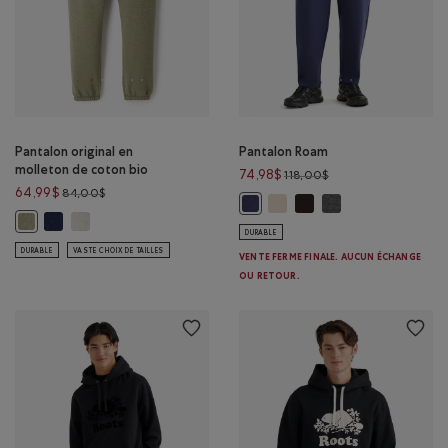
Pantalon original en
Pantalon Roam
molleton de coton bio
Prix réduit de 118,0
74,98$
118,00$
Prix réduit de 84,00$ à 64,99$
64,99$
84,00$
Pantalon Roam: GRIS FOSSILE 
Pantalon Roam: CAFÉ NOI
Pantalon Roam: GRI
Pantalon Roam: BLEU CRÉPUSCULE
Pantalon original en molleton de coton bio: MÉLANGE CRÉPUSCULE
Pantalon original en molleton de coton bio: MÉLANGE GRIS TA
Pantalon original en molleton de coton bio: MÉLANGE OMBRE VERTE Co
DURABLE
DURABLE
VASTE CHOIX DE TAILLES
VENTE FERME FINALE. AUCUN ÉCHANGE
OU RETOUR.