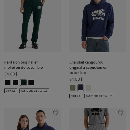
Pantalon original en
Chandail kangourou
molleton de coton bio
original à capuchon en
coton bio
84,00$
94,00$
Pantalon original en molleton de coton bio: NOIR Couleur
Pantalon original en molleton de coton bio: POIVRE NOIR Couleur
Pantalon original en molleton de coton bio: NOIR/NOIR C
Pantalon original en molleton de coton bio: VARSITY VERT Cou
Chandail kangourou original à c
Chandail kangourou orig
Chandail kangourou original
DURABLE
VASTE CHOIX DE TAILLES
DURABLE
VASTE CHOIX DE TAILLES