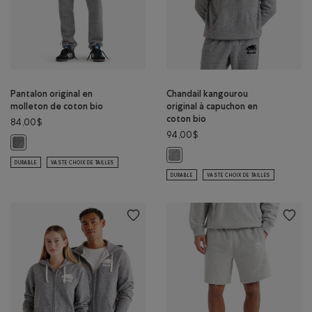
Pantalon original en
Chandail kangourou
molleton de coton bio
original à capuchon en
coton bio
84,00$
94,00$
Pantalon original en molleton de coton bio: SEL ET POIVRE Couleur
Chandail kangourou original à cap
DURABLE
VASTE CHOIX DE TAILLES
DURABLE
VASTE CHOIX DE TAILLES