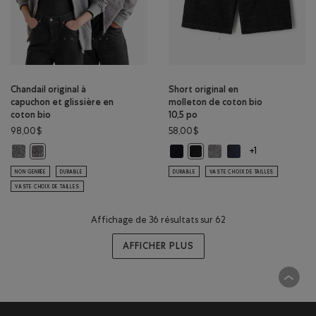
Chandail original à
Short original en
capuchon et glissière en
molleton de coton bio
coton bio
10,5 po
98,00$
58,00$
Chandail original à capuchon et glissière en coton bio: S&P/IVOIRE Coule
Short original en molleton de coto
Short original en molleto
Short original en mo
Chandail original à capuchon et glissière en coton bio: S&P/NOIR C
Short original en molleton de
+1
NON GENRÉE
DURABLE
DURABLE
VASTE CHOIX DE TAILLES
VASTE CHOIX DE TAILLES
Affichage de 36 résultats sur 62
AFFICHER PLUS