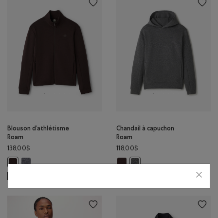
Blouson d’athlétisme
Chandail à capuchon
Roam
Roam
138,00$
118,00$
Blouson d’athlétisme Roam: GRIS CHINÉ FONCÉ Couleur
Chandail à capuchon Roam: CAFÉ 
Blouson d’athlétisme Roam: CAFÉ NOIR Couleur
Chandail à capuchon Roam: G
DURABLE
DURABLE