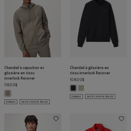
Chandail à capuchon et
Chandail à glissière en
glissière en tissu
tissu interlock Recover
interlock Recover
108,00$
118,00$
Chandail à glissière en tissu 
Chandail à glissière en tissu inter
Chandail à capuchon et glissière en tissu interlock Recover: OLIVE FUMÉ
DURABLE
VASTE CHOIX DE TAILLES
DURABLE
VASTE CHOIX DE TAILLES