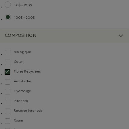
50$ - 100$
Classer selon Gamme de prix : 50$ - 100$
100$ - 200$
Choisir Classé selon Gamme de prix : 100$ - 200$
COMPOSITION
Biologique
Classer selon Composition : FibresDeCotonBiologique(OrganicCottonFibres)
Coton
Classer selon Composition : Coton(Cotton)
Fibres Recyclées
Choisir Classé selon Composition : FibresRecyclées(RecycledFibres)
Anti-Tache
Classer selon Composition : Anti-Tache(StainResistant)
Hydrofuge
Classer selon Composition : Hydrofuge(WaterRepellent/Resistent)
Interlock
Classer selon Composition : Interlock(Interlock)
Recover Interlock
Classer selon Composition : Recover Interlock(Recover Interlock)
Roam
Classer selon Composition : Roam(Roam)