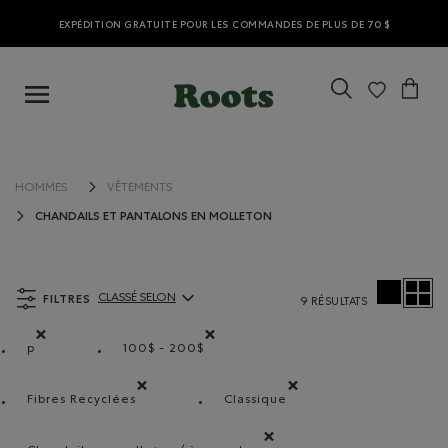
EXPÉDITION GRATUITE POUR LES COMMANDES DE PLUS DE 70 $
HOMMES
VÊTEMENTS
CHANDAILS ET PANTALONS EN MOLLETON
FILTRES
CLASSÉ SELON
9 RÉSULTATS
ClassÃ© selon Articles:
p
100$ - 200$
Supprimer le filtre Classé selon Coupes : p
Supprimer le filtre Classé selon Gamme de
Fibres Recyclées
Classique
Supprimer le filtre Classé selon Composition : FibresR
Supprimer le filtre Classé se