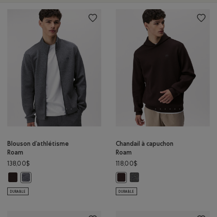
Blouson d’athlétisme
Chandail à capuchon
Roam
Roam
138,00$
118,00$
Blouson d’athlétisme Roam: CAFÉ NOIR Couleur
Chandail à capuchon Roam: G
Blouson d’athlétisme Roam: GRIS CHINÉ FONCÉ Couleur
Chandail à capuchon Roam: CAFÉ 
DURABLE
DURABLE