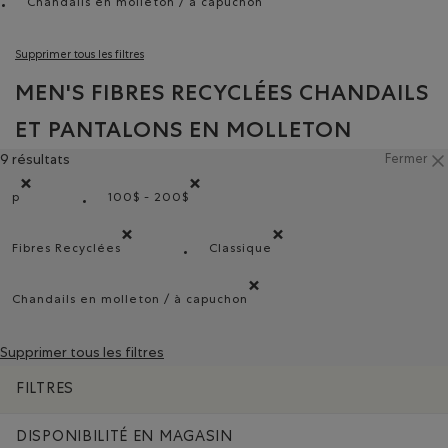
Chandails en molleton / à capuchon
Supprimer le filtre Classé selon Type de pro
Supprimer tous les filtres
MEN'S FIBRES RECYCLÉES CHANDAILS
ET PANTALONS EN MOLLETON
9 résultats
Fermer
p
100$ - 200$
Supprimer le filtre Classé selon Coupes : p
Supprimer le filtre Classé selon Gamme de p
Fibres Recyclées
Classique
Supprimer le filtre Classé selon Composition : FibresRec
Supprimer le filtre Classé selo
Chandails en molleton / à capuchon
Supprimer le filtre Classé selon Type de produ
Supprimer tous les filtres
FILTRES
DISPONIBILITÉ EN MAGASIN