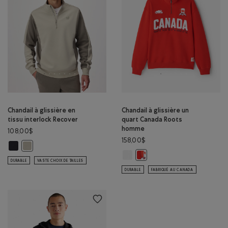
Chandail à glissière en
Chandail à glissière un
tissu interlock Recover
quart Canada Roots
homme
108,00$
158,00$
Chandail à glissière en tissu interlock Recover: NOIR Couleur
Chandail à glissière en tissu interlock Recover: GRIS TAUPE Couleur
Chandail à glissière un quart Ca
Chandail à glissière un quar
DURABLE
VASTE CHOIX DE TAILLES
DURABLE
FABRIQUÉ AU CANADA