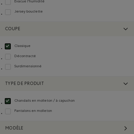
Évacue l'humidité
Classer selon Composition : Évacuel'humidité(MoistureWicking)
Jersey bouclette
Classer selon Composition : Jerseybouclette(FrenchTerry)
COUPE
Classique
Choisir Classé selon Coupe : Classique(Classic)
Décontracté
Classer selon Coupe : Décontracté(Relaxed)
Surdimensionné
Classer selon Coupe : Surdimensionné(Oversized)
TYPE DE PRODUIT
Chandails en molleton / à capuchon
Choisir Classé selon Type de produit : Chandails en molleton / à capuchon(S
Pantalons en molleton
Classer selon Type de produit : Pantalons en molleton(Sweatpants)
MODÈLE