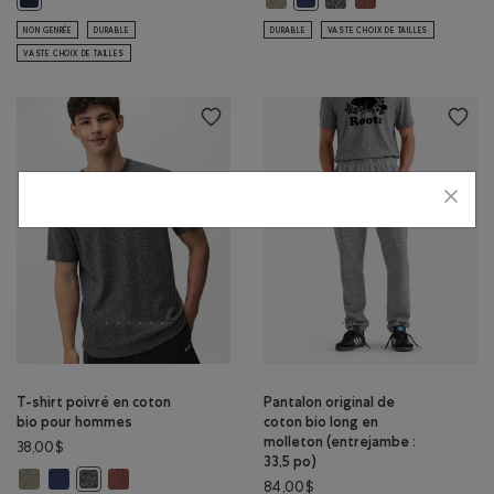
NON GENRÉE
DURABLE
DURABLE
VASTE CHOIX DE TAILLES
VASTE CHOIX DE TAILLES
T-shirt poivré en coton
Pantalon original de
bio pour hommes
coton bio long en
molleton (entrejambe :
38,00$
33,5 po)
T-shirt poivré en coton bio pour hommes: OMBRE VERTE POIVRÉE Coule
T-shirt poivré en coton bio pour hommes: CRÉPUSCULE POIVRÉ Cou
T-shirt poivré en coton bio pour hommes: BRUN ROUILLE 
T-shirt poivré en coton bio pour hommes: POIVRE CHARBON C
84,00$