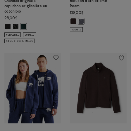
Chandail original à
Blouson d’athlétisme
capuchon et glissière en
Roam
coton bio
138,00$
98,00$
Blouson d’athlétisme Roam: CAFÉ 
Blouson d’athlétisme Roam: 
Chandail original à capuchon et glissière en coton bio: NOIR Couleur
Chandail original à capuchon et glissière en coton bio: POIVRE NOI
Chandail original à capuchon et glissière en coton bio: VARSIT
DURABLE
NON GENRÉE
DURABLE
VASTE CHOIX DE TAILLES