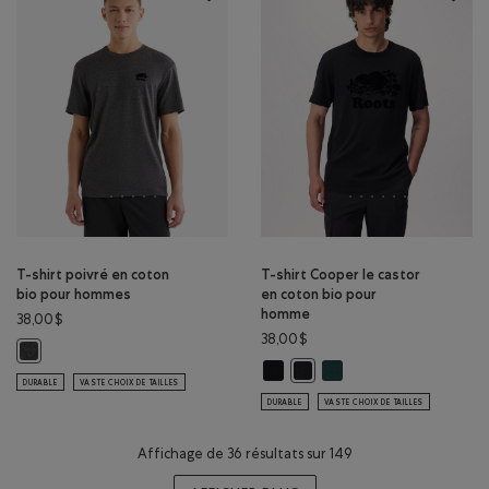
T-shirt poivré en coton
T-shirt Cooper le castor
bio pour hommes
en coton bio pour
homme
38,00$
38,00$
T-shirt poivré en coton bio pour hommes: POIVRE NOIR Couleur
T-shirt Cooper le castor en coto
T-shirt Cooper le castor
T-shirt Cooper le castor en 
DURABLE
VASTE CHOIX DE TAILLES
DURABLE
VASTE CHOIX DE TAILLES
Affichage de 36 résultats sur 149