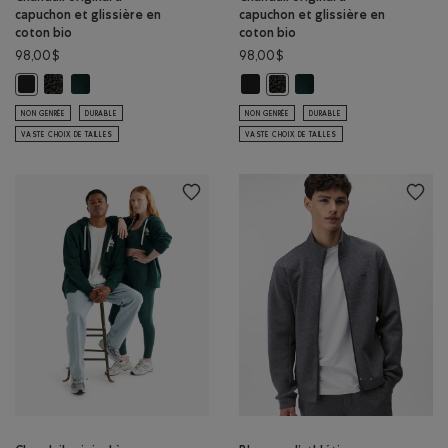
capuchon et glissière en
capuchon et glissière en
coton bio
coton bio
98,00$
98,00$
Chandail original à capuchon et glissière en coton bio: POIVRE NOI
Chandail original à capuchon et glissière en coton bio: VARSIT
Chandail original à capuchon et gl
Chandail original à capuc
Chandail original à capuchon et glissière en coton bio: NOIR Couleur
Chandail original à capuchon 
NON GENRÉE
DURABLE
NON GENRÉE
DURABLE
VASTE CHOIX DE TAILLES
VASTE CHOIX DE TAILLES