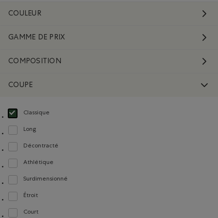
COULEUR
GAMME DE PRIX
COMPOSITION
COUPE
Classique
Choisir Classé selon Coupe : Classique(Classic)
Long
Classer selon Coupe : Long(Tall)
Décontracté
Classer selon Coupe : Décontracté(Relaxed)
Athlétique
Classer selon Coupe : Athlétique(Athletic)
Surdimensionné
Classer selon Coupe : Surdimensionné(Oversized)
Étroit
Classer selon Coupe : Étroit(Slim)
Court
Classer selon Coupe : Court(Short)