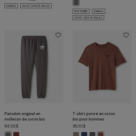
Chandail à glissière un quart origi
DURABLE
VASTE CHOIX DE TAILLES
NON GENRÉE
DURABLE
VASTE CHOIX DE TAILLES
Pantalon original en
T-shirt poivré en coton
molleton de coton bio
bio pour hommes
84,00$
38,00$
Pantalon original en molleton de coton bio: BRUN ROUILLE Couleur
T-shirt poivré en coton bio pou
T-shirt poivré en coton bio
T-shirt poivré en coton
Pantalon original en molleton de coton bio: GRIS FALAISE Couleur
T-shirt poivré en c