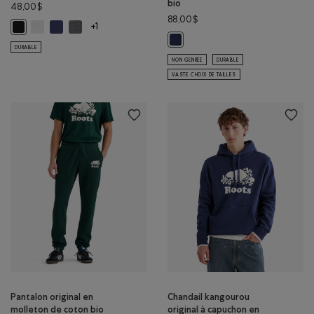
bio
48,00$
88,00$
Haut à manches courtes Roam: BLANC Couleur
Haut à manches courtes Roam: BLEU CRÉPUSCULE Couleur
Haut à manches courtes Roam: GRIS CHINÉ FONCÉ Couleu
Haut à manches courtes Roam: NOIR Couleur
+1
Chandail à glissière un quart ori
DURABLE
NON GENRÉE
DURABLE
VASTE CHOIX DE TAILLES
Pantalon original en
Chandail kangourou
molleton de coton bio
original à capuchon en