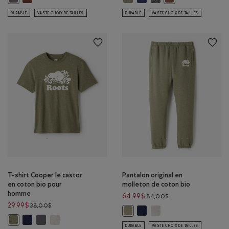
DURABLE
VASTE CHOIX DE TAILLES
DURABLE
VASTE CHOIX DE TAILLES
T-shirt Cooper le castor
Pantalon original en
en coton bio pour
molleton de coton bio
homme
Prix réduit de 84,00
64,99$
84,00$
Prix réduit de 38,00$ à 29,99$
29,99$
38,00$
Pantalon original en mollet
Pantalon original en mol
Pantalon original en molleton d
T-shirt Cooper le castor en coton bio pour homme: MÉLANGE CRÉ
T-shirt Cooper le castor en coton bio pour homme: GRIS FALAI
T-shirt Cooper le castor en coton bio pour homme: MÉLA
T-shirt Cooper le castor en coton bio pour homme: MÉLANGE OMBRE V
DURABLE
VASTE CHOIX DE TAILLES