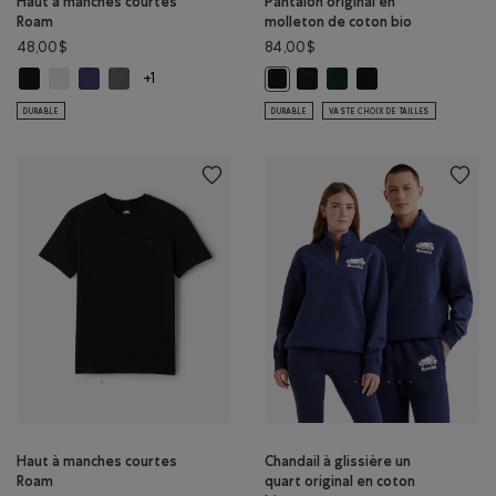
Haut à manches courtes
Pantalon original en
Roam
molleton de coton bio
48,00$
84,00$
Haut à manches courtes Roam: NOIR Couleur
Haut à manches courtes Roam: BLANC Couleur
Haut à manches courtes Roam: BLEU CRÉPUSCULE Couleur
Haut à manches courtes Roam: GRIS CHINÉ FONCÉ Couleu
Pantalon original en molleton
Pantalon original en mol
Pantalon original en
Pantalon original en molleton de 
+1
DURABLE
DURABLE
VASTE CHOIX DE TAILLES
Haut à manches courtes
Chandail à glissière un
Roam
quart original en coton