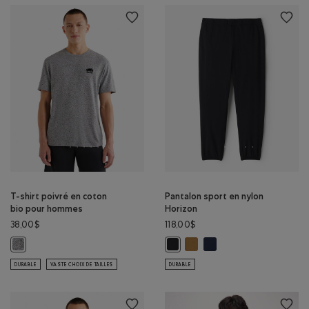
T-shirt poivré en coton
Pantalon sport en nylon
bio pour hommes
Horizon
38,00$
118,00$
Pantalon sport en nylon Hor
Pantalon sport en nylon
T-shirt poivré en coton bio pour hommes: SEL ET POIVRE Couleur
Pantalon sport en nylon Horizon:
DURABLE
VASTE CHOIX DE TAILLES
DURABLE