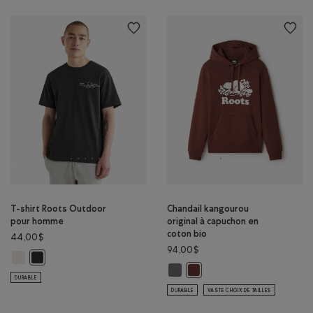
T-shirt Roots Outdoor
Chandail kangourou
pour homme
original à capuchon en
coton bio
44,00$
94,00$
T-shirt Roots Outdoor pour homme: BOULEAU Couleur
T-shirt Roots Outdoor pour homme: CORBEAU Couleur
Chandail kangourou original à cap
Chandail kangourou original 
DURABLE
DURABLE
VASTE CHOIX DE TAILLES