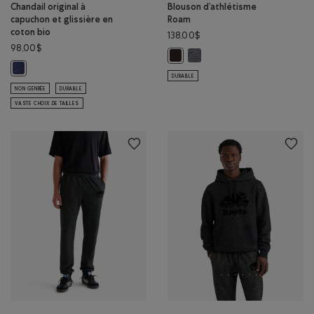
Chandail original à
Blouson d’athlétisme
capuchon et glissière en
Roam
coton bio
138,00$
98,00$
Blouson d’athlétisme Roam: 
Blouson d’athlétisme Roam: CAFÉ 
Chandail original à capuchon et glissière en coton bio : MÉLANGE CRÉP
DURABLE
NON GENRÉE
DURABLE
VASTE CHOIX DE TAILLES