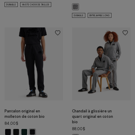
DURABLE
VASTE CHOIX DE TAILLES
Pantalon original de coton bio lon
DURABLE
ENTREJAMBE LONG
Pantalon original en
Chandail à glissière un
molleton de coton bio
quart original en coton
bio
84,00$
88,00$
Pantalon original en molleton de coton bio: NOIR Couleur
Pantalon original en molleton de coton bio: POIVRE NOIR Couleur
Pantalon original en molleton de coton bio: VARSITY VERT Cou
Pantalon original en molleton de coton bio: NOIR/NOIR C