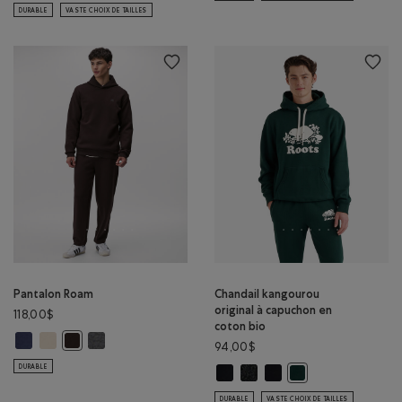
DURABLE
VASTE CHOIX DE TAILLES
Pantalon Roam
Chandail kangourou
original à capuchon en
118,00$
coton bio
Pantalon Roam: BLEU CRÉPUSCULE Couleur
Pantalon Roam: GRIS FOSSILE Couleur
Pantalon Roam: GRIS CHINÉ FONCÉ Couleur
Pantalon Roam: CAFÉ NOIR Couleur
94,00$
DURABLE
Chandail kangourou original à cap
Chandail kangourou original 
Chandail kangourou origi
Chandail kangourou o
DURABLE
VASTE CHOIX DE TAILLES