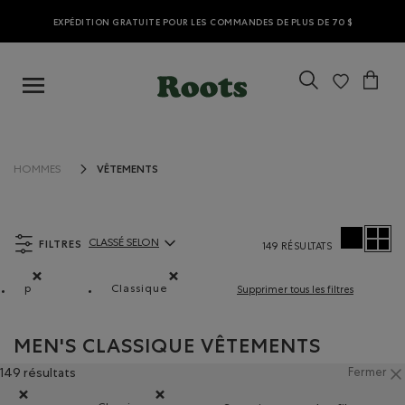
EXPÉDITION GRATUITE POUR LES COMMANDES DE PLUS DE 70 $
VÊTEMENTS
HOMMES
FILTRES
CLASSÉ SELON
149 RÉSULTATS
ClassÃ© selon Articles:
p
Classique
Supprimer tous les filtres
Supprimer le filtre Classé selon Coupes : p
Supprimer le filtre Classé selon Coupe : Cla
MEN'S CLASSIQUE VÊTEMENTS
149 résultats
Fermer