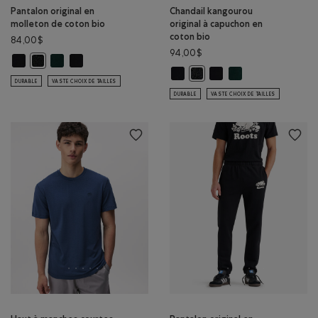
Pantalon original en
Chandail kangourou
molleton de coton bio
original à capuchon en
coton bio
84,00$
94,00$
Pantalon original en molleton de coton bio: NOIR Couleur
Pantalon original en molleton de coton bio: VARSITY VERT Cou
Pantalon original en molleton de coton bio: NOIR/NOIR C
Pantalon original en molleton de coton bio: POIVRE NOIR Couleur
Chandail kangourou original à cap
Chandail kangourou origi
Chandail kangourou o
Chandail kangourou original 
DURABLE
VASTE CHOIX DE TAILLES
DURABLE
VASTE CHOIX DE TAILLES