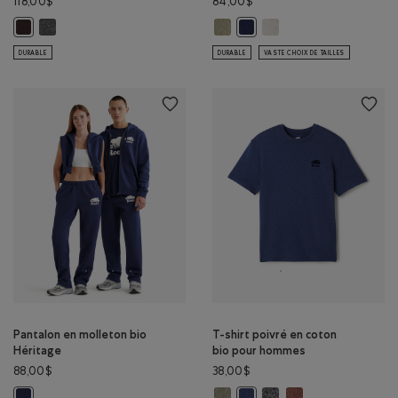
118,00$
84,00$
Chandail à capuchon Roam: GRIS CHINÉ FONCÉ Couleur
Pantalon original en molleton d
Pantalon original en mol
Chandail à capuchon Roam: CAFÉ NOIR Couleur
Pantalon original en mollet
DURABLE
DURABLE
VASTE CHOIX DE TAILLES
Pantalon en molleton bio
T-shirt poivré en coton
Héritage
bio pour hommes
88,00$
38,00$
T-shirt poivré en coton bio pou
T-shirt poivré en coton
T-shirt poivré en c
Pantalon en molleton bio Héritage: MÉLANGE CRÉPUSCULE Couleur
T-shirt poivré en coton bio