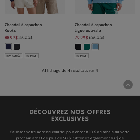
Chandail à capuchon
Chandail à capuchon
Roots
Ligue estivale
Prix réduit de 118,00$ à 88,99$
Prix réduit de 108,
88,99$
79,99$
118,00$
108,00$
Chandail à capuchon Roots : GRIS MINUIT Couleur
Chandail à capuchon Ligue estival
Chandail à capuchon Ligue est
Chandail à capuchon Roots : ENCRE INDIGO Couleur
Chandail à capuchon Ligu
NON GENRÉE
DURABLE
DURABLE
Affichage de 4 résultats sur 4
DÉCOUVREZ NOS OFFRES
EXCLUSIVES
Saisissez votre adresse courriel pour obtenir 10 $ de rabais sur votre
prochain achat de plus de 50 $. Obtenez également 10 $ de