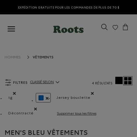
EXPÉDITION GRATUITE POUR LES COMMANDES DE PLUS DE 70 $
VÊTEMENTS
HOMMES
FILTRES
CLASSÉ SELON
4 RÉSULTATS
ClassÃ© selon Articles:
tg
Jersey bouclette
Supprimer le filtre Classé selon Coupes : tg
Supprimer le filtre Classé sel
SUPPRIMER LE FILTRE CLASSÉ SELON COULEUR 
Décontracté
Supprimer tous les filtres
Supprimer le filtre Classé selon Coupe : Décontracté(Re
MEN'S BLEU VÊTEMENTS