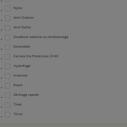
Classer selon Composition : Jersey(Jersey)
Nylon
Classer selon Composition : Nylon(Nylon)
Anti-Odeurs
Classer selon Composition : Anti-Odeurs(Anti-Odour)
Anti-Tache
Classer selon Composition : Anti-Tache(StainResistant)
Doublure isolante ou rembourrage
Classer selon Composition : Doublureisolanteourembourrage(InsulationorFill)
Extensible
Classer selon Composition : Extensible(Stretch)
Facteur De Protection UV40
Classer selon Composition : FacteurDeProtectionUV40(UVProtectionUPF40)
Hydrofuge
Classer selon Composition : Hydrofuge(WaterRepellent/Resistent)
Interlock
Classer selon Composition : Interlock(Interlock)
Roam
Classer selon Composition : Roam(Roam)
Séchage rapide
Classer selon Composition : Séchagerapide(QuickDry)
Tissé
Classer selon Composition : Tissé(Woven)
Tricot
Classer selon Composition : Tricot(Knit)