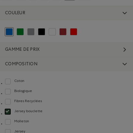
COULEUR
Choisir Classé selon Couleur : Bleu
Classer selon Couleur : Vert
Classer selon Couleur : Gris
Classer selon Couleur : Noir
Classer selon Couleur : Blanc et Naturel
Classer selon Couleur : Brun
Classer selon Couleur : Rouge et Rose
GAMME DE PRIX
COMPOSITION
Coton
Classer selon Composition : Coton(Cotton)
Biologique
Classer selon Composition : FibresDeCotonBiologique(OrganicCottonFibres)
Fibres Recyclées
Classer selon Composition : FibresRecyclées(RecycledFibres)
Jersey bouclette
Choisir Classé selon Composition : Jerseybouclette(FrenchTerry)
Molleton
Classer selon Composition : Molleton(Fleece)
Jersey