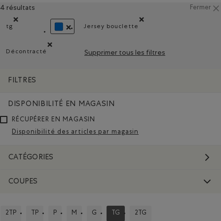
4 résultats
Fermer
tg
Jersey bouclette
Supprimer le filtre Classé selon Coupes : tg
Supprimer le filtre Classé selon
SUPPRIMER LE FILTRE CLASSÉ SELON COULEUR : 
Décontracté
Supprimer tous les filtres
Supprimer le filtre Classé selon Coupe : Décontracté(Rela
FILTRES
DISPONIBILITÉ EN MAGASIN
RÉCUPÉRER EN MAGASIN
Disponibilité des articles par magasin
CATÉGORIES
COUPES
2TP
TP
P
M
G
TG
2TG
CLASSER SELON COUPES : 2TP
CLASSER SELON COUPES : TP
CLASSER SELON COUPES : P
CLASSER SELON COUPES : M
CLASSER SELON COUPES : G
CLASSÉ SELON COUPES : TG
CLASSER SELON COUPES : 