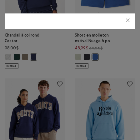
Chandail à col rond
Short en molleton
Castor
estival Nuage 6 po
Prix réduit de 64,00
98,00$
48,99$
64,00$
Chandail à col rond Castor: MÉLANGE GRIS SPORT Couleur
Chandail à col rond Castor: VARSITY VERT Couleur
Chandail à col rond Castor: OLIVE FUMÉ Couleur
Short en molleton estival Nuage 6
Short en molleton estival Nu
Chandail à col rond Castor: BLAZER BLEU MARINE Couleur
Short en molleton estiv
DURABLE
DURABLE