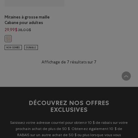
Mitaines à grosse maille
Cabane pour adultes
Prix réduit de 38,00$ à 29,99$
29,99$
38,00$
Mitaines à grosse maille Cabane pour adultes: MÉLANGE AVOINE Couleu
NON GENRÉE
DURABLE
Affichage de 7 résultats sur 7
DÉCOUVREZ NOS OFFRES
EXCLUSIVES
Saisissez votre adresse courriel pour obtenir 10 $ de rabais sur votre
prochain achat de plus de 50 $. Obtenez également 10 $ de
RABAIS sur un autre achat de 50 $ ou plus lorsque vous vous