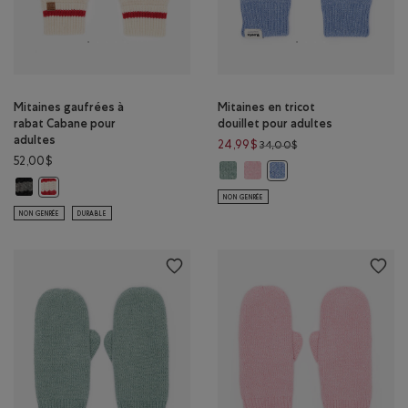
Mitaines gaufrées à
Mitaines en tricot
rabat Cabane pour
douillet pour adultes
adultes
Prix réduit de 34,00
24,99$
34,00$
52,00$
Mitaines en tricot douillet pour 
Mitaines en tricot douillet 
Mitaines en tricot douill
Mitaines gaufrées à rabat Cabane pour adultes: MÉLANGE NOIR Couleu
Mitaines gaufrées à rabat Cabane pour adultes: SEL ET POIVRE Cou
NON GENRÉE
NON GENRÉE
DURABLE