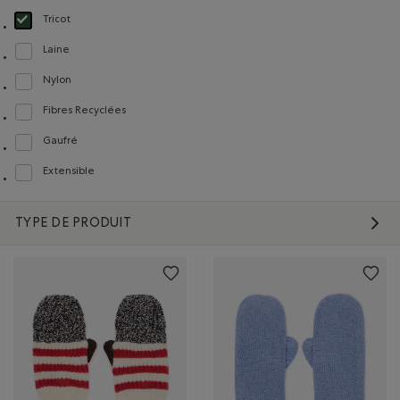
Tricot
Choisir Classé selon Composition : Tricot(Knit)
Laine
Classer selon Composition : Laine(Wool)
Nylon
Classer selon Composition : Nylon(Nylon)
Fibres Recyclées
Classer selon Composition : FibresRecyclées(RecycledFibres)
Gaufré
Classer selon Composition : Gaufré(Waffle)
Extensible
Classer selon Composition : Extensible(Stretch)
TYPE DE PRODUIT