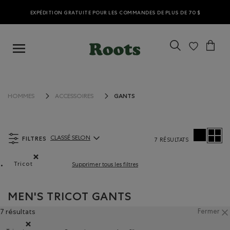
EXPÉDITION GRATUITE POUR LES COMMANDES DE PLUS DE 70 $
GANTS
HOMMES
ACCESSOIRES
FILTRES
CLASSÉ SELON
7 RÉSULTATS
ClassÃ© selon Articles:
Tricot
Supprimer tous les filtres
Supprimer le filtre Classé selon Composition : Tricot(Knit)
MEN'S TRICOT GANTS
7 résultats
Fermer