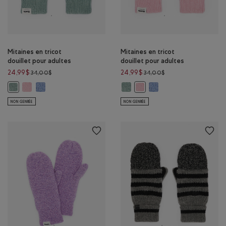
Mitaines en tricot
Mitaines en tricot
douillet pour adultes
douillet pour adultes
Prix réduit de 34,00$ à 24,99$
Prix réduit de 34,00
24,99$
24,99$
34,00$
34,00$
Mitaines en tricot douillet pour adultes: MÉLANGE BARBE À PAPA C
Mitaines en tricot douillet pour adultes: PLUME BLEUE Couleur
Mitaines en tricot douillet pour 
Mitaines en tricot douill
Mitaines en tricot douillet pour adultes: MER TEMPÉTUEUSE Couleur
Mitaines en tricot douillet 
NON GENRÉE
NON GENRÉE