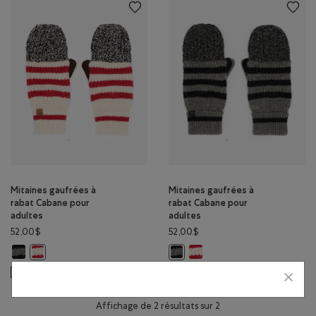
Mitaines gaufrées à
Mitaines gaufrées à
rabat Cabane pour
rabat Cabane pour
adultes
adultes
52,00$
52,00$
Mitaines gaufrées à rabat Cabane pour adultes: MÉLANGE NOIR Couleu
Mitaines gaufrées à rabat Ca
Mitaines gaufrées à rabat Cabane pour adultes: SEL ET POIVRE Cou
Mitaines gaufrées à rabat Caban
NON GENRÉE
DURABLE
NON GENRÉE
DURABLE
Affichage de 2 résultats sur 2