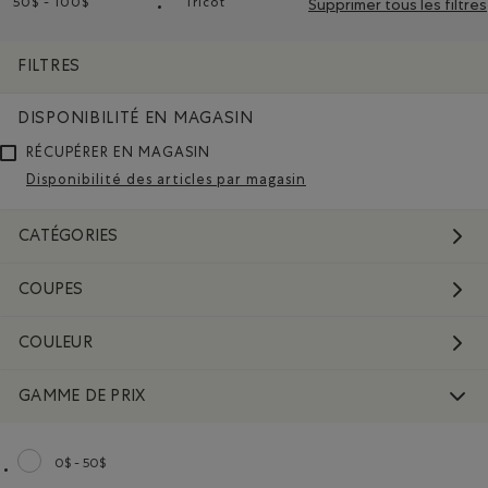
50$ - 100$
Tricot
Supprimer tous les filtres
Supprimer le filtre Classé selon Gamme de prix : 50$ - 100$
Supprimer le filtre Classé selon Composi
FILTRES
DISPONIBILITÉ EN MAGASIN
RÉCUPÉRER EN MAGASIN
Disponibilité des articles par magasin
CATÉGORIES
COUPES
COULEUR
GAMME DE PRIX
0$ - 50$
Classer selon Gamme de prix : 0$ - 50$