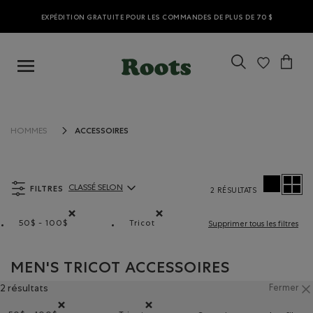
EXPÉDITION GRATUITE POUR LES COMMANDES DE PLUS DE 70 $
ACCESSOIRES
HOMMES
FILTRES
CLASSÉ SELON
2 RÉSULTATS
ClassÃ© selon Articles:
50$ - 100$
Tricot
Supprimer tous les filtres
Supprimer le filtre Classé selon Gamme de prix : 50$ - 10
Supprimer le filtre Classé selon Comp
MEN'S TRICOT ACCESSOIRES
2 résultats
Fermer