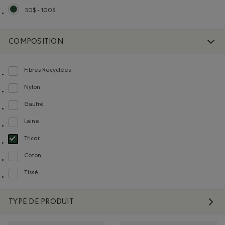
50$ - 100$
Choisir Classé selon Gamme de prix : 50$ - 100$
COMPOSITION
Fibres Recyclées
Classer selon Composition : FibresRecyclées(RecycledFibres)
Nylon
Classer selon Composition : Nylon(Nylon)
Gaufré
Classer selon Composition : Gaufré(Waffle)
Laine
Classer selon Composition : Laine(Wool)
Tricot
Choisir Classé selon Composition : Tricot(Knit)
Coton
Classer selon Composition : Coton(Cotton)
Tissé
Classer selon Composition : Tissé(Woven)
TYPE DE PRODUIT