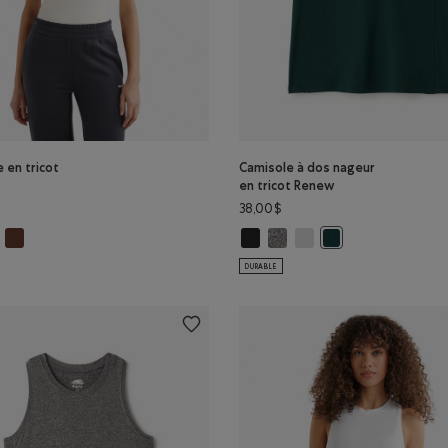
 en tricot
Camisole à dos nageur
en tricot Renew
38,00$
e en tricot Renew: NOIR Couleur
Camisole en tricot Renew: BRUN ROCHEUX Couleur
Camisole à dos nageur en tricot 
Camisole à dos nageur en tri
Camisole à dos nageur en
leur
isole en tricot Renew: AIGRETTE Couleur
Camisole à dos nage
DURABLE