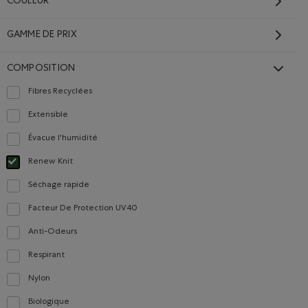
COULEUR
GAMME DE PRIX
ON FIGUE Couleur
que en tricot Renew: GRIS STRIÉ Couleur
classique en tricot Renew: NUAGE BLEU POIVRÉ Couleur
tes classique en tricot Renew: MÉLANGE MAROON FIGUE Couleur
Couleur
e en tricot Renew: MÉLANGE PRUNE Couleur
COMPOSITION
Fibres Recyclées
Classer selon Composition : FibresRecyclées(RecycledFibres)
Extensible
Classer selon Composition : Extensible(Stretch)
Évacue l'humidité
Classer selon Composition : Évacuel'humidité(MoistureWicking)
Renew Knit
Choisir Classé selon Composition : Renew Knit(Renew Knit)
Séchage rapide
Classer selon Composition : Séchagerapide(QuickDry)
Facteur De Protection UV40
Classer selon Composition : FacteurDeProtectionUV40(UVProtectionUPF40)
Anti-Odeurs
Classer selon Composition : Anti-Odeurs(Anti-Odour)
Respirant
Classer selon Composition : Respirant(Breathable)
Nylon
Classer selon Composition : Nylon(Nylon)
Biologique
Classer selon Composition : FibresDeCotonBiologique(OrganicCottonFibres)