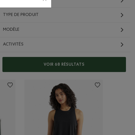
COUPE
TYPE DE PRODUIT
MODÈLE
Haut à manches courtes
classique en tricot
Renew
ACTIVITÉS
44,00$
RT Couleur
ique en tricot Renew: MÉLANGE PRUNE Couleur
es classique en tricot Renew: NUAGE BLEU POIVRÉ Couleur
longues classique en tricot Renew: MÉLANGE MAROON FIGUE Couleur
Haut à manches courtes classique en tricot Renew: MÉLANG
Haut à manches courtes classique en tricot Renew
Haut à manches courtes classique en tricot
assique en tricot Renew: GRIS STRIÉ Couleur
Haut à manches courtes classique en tricot Renew: GRIS
VOIR 68 RÉSULTATS
DURABLE