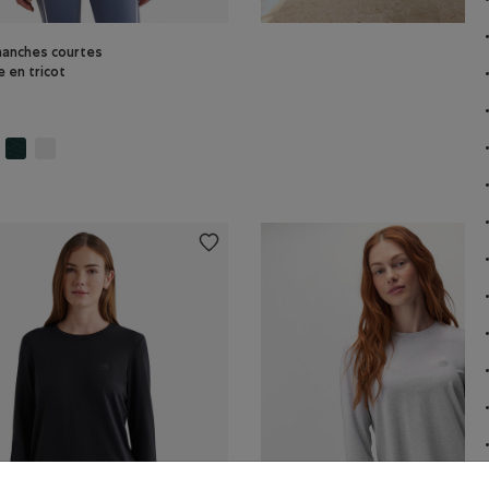
manches courtes
e en tricot
: MÉLANGE PRUNE Couleur
ew: GRIS STRIÉ Couleur
ot Renew: NUAGE BLEU POIVRÉ Couleur
t à manches courtes classique en tricot Renew: SEL ET POIVRE Couleur
Haut à manches courtes classique en tricot Renew: MLNG VARSITY VERT C
Haut à manches courtes classique en tricot Renew: BLANC Couleur
 tricot Renew: MÉLANGE MAROON FIGUE Couleur
manches courtes classique en tricot Renew: NOIR Couleur