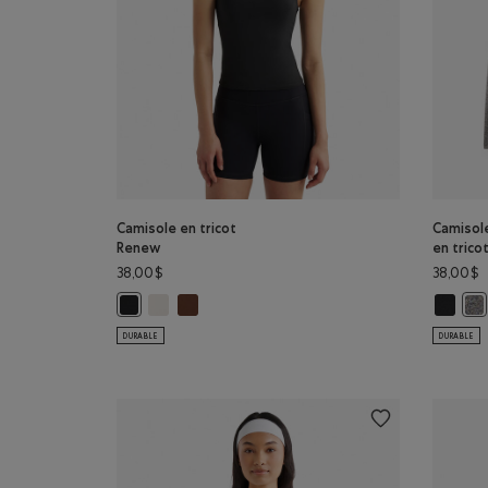
Camisole en tricot
Camisol
Renew
en tric
38,00$
38,00$
Camisole en tricot Renew: AIGRETTE Couleur
Camisole en tricot Renew: BRUN ROCHEUX Cou
Camisol
Camisole en tricot Renew: NOIR Couleur
Cam
DURABLE
DURABLE