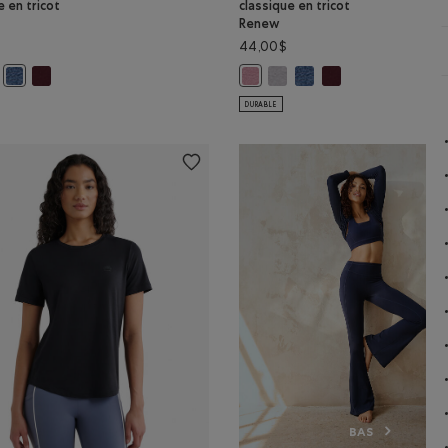
e en tricot
classique en tricot
Renew
44,00$
LANGE PRUNE Couleur
GRIS STRIÉ Couleur
enew: NUAGE BLEU POIVRÉ Couleur
manches courtes classique en tricot Renew: MÉLANGE PRUNE Couleur
t à manches courtes classique en tricot Renew: GRIS STRIÉ Couleur
Haut à manches courtes classique en tricot Renew: MÉLANGE MARO
Haut à manches courtes classi
Haut à manches courtes 
Haut à manches cour
icot Renew: MÉLANGE MAROON FIGUE Couleur
Haut à manches courtes classique en tricot Renew: NUAGE BLEU POIVRÉ 
Haut à manches courtes classiqu
DURABLE
BAS