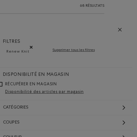
68 RÉSULTATS
FILTRES
Supprimer tous les filtres
Renew Knit
Supprimer le filtre Classé selon Composition : Renew Knit
DISPONIBILITÉ EN MAGASIN
RÉCUPÉRER EN MAGASIN
Disponibilité des articles par magasin
CATÉGORIES
HAUTS
COUPES