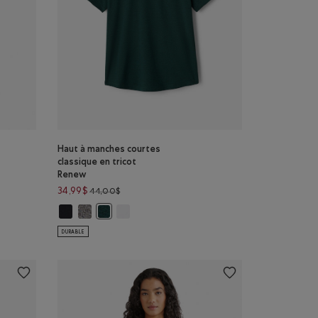
Haut à manches courtes
classique en tricot
Renew
Prix réduit de 44,00$ à 34,99$
34,99$
44,00$
Renew: NOIR Couleur
cot Renew: SEL ET POIVRE Couleur
ur en tricot Renew: MLNG VARSITY VERT Couleur
n tricot Renew: BLANC Couleur
Haut à manches courtes classique en tricot Renew: NOIR Cou
Haut à manches courtes classique en tricot Renew: SEL 
Haut à manches courtes classique en tricot R
Haut à manches courtes classique en tricot Renew
DURABLE