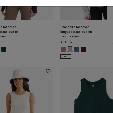
l à manches
Chandail à manches
classique en
longues classique en
Renew
tricot Renew
48,00$
: MÉLANGE PRUNE Couleur
ew: GRIS STRIÉ Couleur
 tricot Renew: MÉLANGE MAROON FIGUE Couleur
ndail à manches longues classique en tricot Renew: SEL ET POIVRE Couleur
Chandail à manches longues classique en tricot Renew: MLNG VARSITY VE
Chandail à manches longues class
Chandail à manches longu
Chandail à manches 
ot Renew: NUAGE BLEU POIVRÉ Couleur
l à manches longues classique en tricot Renew: NOIR Couleur
Chandail à manches longues cl
DURABLE