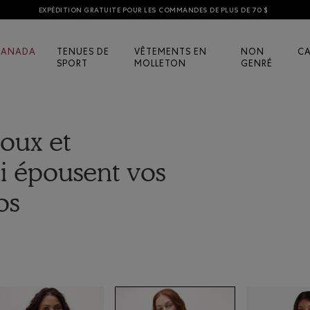
EXPÉDITION GRATUITE POUR LES COMMANDES DE PLUS DE 70 $
CANADA
TENUES DE
VÊTEMENTS EN
NON
C
SPORT
MOLLETON
GENRÉ
doux et
i épousent vos
os