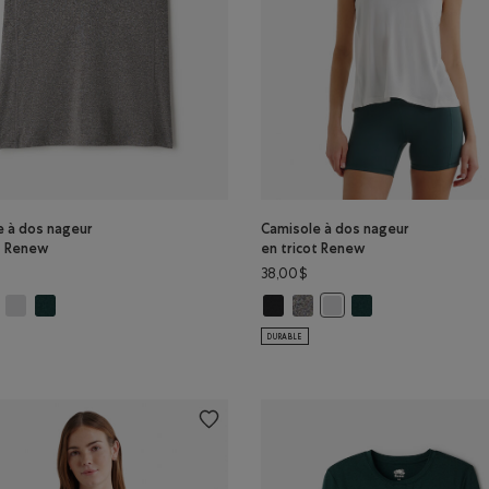
e à dos nageur
Camisole à dos nageur
ot Renew
en tricot Renew
38,00$
leur
e à dos nageur en tricot Renew: NOIR Couleur
Camisole à dos nageur en tricot Renew: BLANC Couleur
Camisole à dos nageur en tricot Renew: MLNG VARSITY VERT Couleur
Camisole à dos nageur en tricot 
Camisole à dos nageur en tri
Camisole à dos nage
isole à dos nageur en tricot Renew: SEL ET POIVRE Couleur
Camisole à dos nageur e
DURABLE