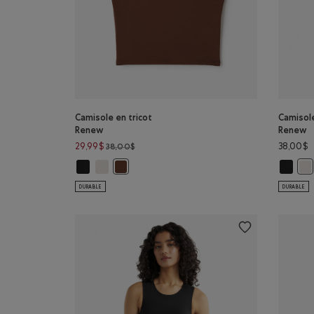
Camisole en tricot
Camisole
Renew
Renew
Prix réduit de 38,00$ à 29,99$
29,99$
38,00$
38,00$
Camisole en tricot Renew: NOIR Couleur
Camisole en tricot Renew: AIGRETTE Couleur
Camisol
Camisole en tricot Renew: BRUN ROCHEUX Cou
Cam
DURABLE
DURABLE