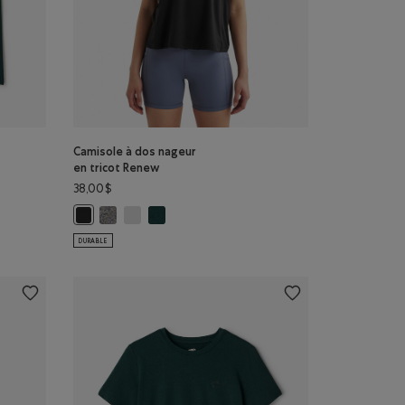
Camisole à dos nageur
en tricot Renew
38,00$
Renew: NOIR Couleur
cot Renew: SEL ET POIVRE Couleur
 tricot Renew: BLANC Couleur
Camisole à dos nageur en tricot Renew: SEL ET POIVRE C
Camisole à dos nageur en tricot Renew: BLANC Cou
Camisole à dos nageur en tricot Renew: MLNG 
ur en tricot Renew: MLNG VARSITY VERT Couleur
Camisole à dos nageur en tricot Renew: NOIR Couleur
DURABLE