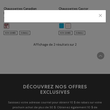
Chaussettes Canadian
Chaussettes Castor
Foodie pour adultes
Cooper pour adultes
Prix réduit de 14,00$ à
18,00$
9,99$
14,00$
Chaussettes Castor Cooper pour a
Chaussettes Canadian Foodie pour adultes: ROUGE SAUGE Couleur
Chaussettes Castor Cooper p
NON GENRÉE
DURABLE
NON GENRÉE
DURABLE
Affichage de 2 résultats sur 2
DÉCOUVREZ NOS OFFRES
EXCLUSIVES
Saisissez votre adresse courriel pour obtenir 10 $ de rabais sur votre
prochain achat de plus de 50 $. Obtenez également 10 $ de