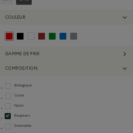
CLASSER SELON COUPES : P/M
CLASSÉ SELON COUPES : G/TG
COULEUR
Choisir Classé selon Couleur : Rouge et Rose
Classer selon Couleur : Noir
Classer selon Couleur : Blanc et Naturel
Classer selon Couleur : Brun
Classer selon Couleur : Vert
Classer selon Couleur : Bleu
Classer selon Couleur : Gris
GAMME DE PRIX
COMPOSITION
Biologique
Classer selon Composition : FibresDeCotonBiologique(OrganicCottonFibres)
Coton
Classer selon Composition : Coton(Cotton)
Nylon
Classer selon Composition : Nylon(Nylon)
Respirant
Choisir Classé selon Composition : Respirant(Breathable)
Extensible
Classer selon Composition : Extensible(Stretch)