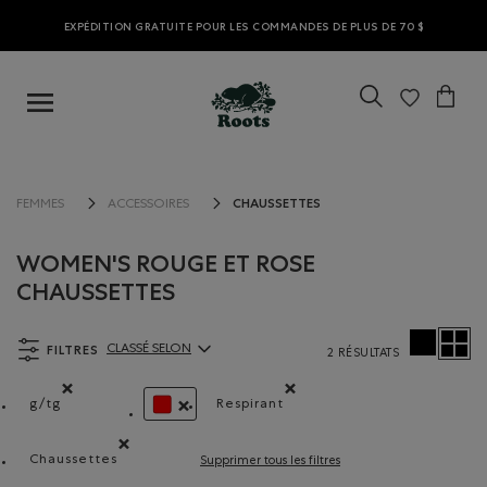
EXPÉDITION GRATUITE POUR LES COMMANDES DE PLUS DE 70 $
CHAUSSETTES
FEMMES
ACCESSOIRES
WOMEN'S ROUGE ET ROSE
CHAUSSETTES
FILTRES
CLASSÉ SELON
2 RÉSULTATS
ClassÃ© selon Articles:
g/tg
Respirant
Supprimer le filtre Classé selon Coupes : g/tg
Supprimer le filtre Classé selon
SUPPRIMER LE FILTRE CLASSÉ SELON COULEU
Chaussettes
Supprimer tous les filtres
Supprimer le filtre Classé selon Type de produit : Chauss