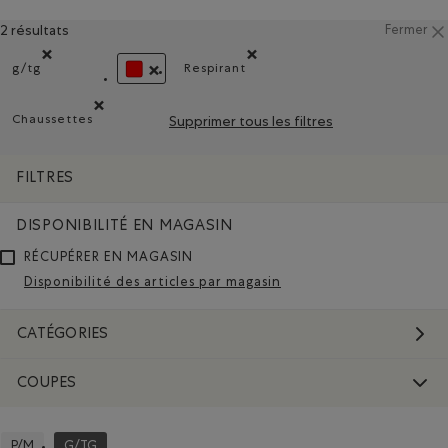
2 résultats
Fermer
g/tg
Respirant
Supprimer le filtre Classé selon Coupes : g/tg
Supprimer le filtre Classé selon C
SUPPRIMER LE FILTRE CLASSÉ SELON COULEUR
Chaussettes
Supprimer tous les filtres
Supprimer le filtre Classé selon Type de produit : Chausset
FILTRES
DISPONIBILITÉ EN MAGASIN
RÉCUPÉRER EN MAGASIN
Disponibilité des articles par magasin
CATÉGORIES
COUPES
P/M
G/TG