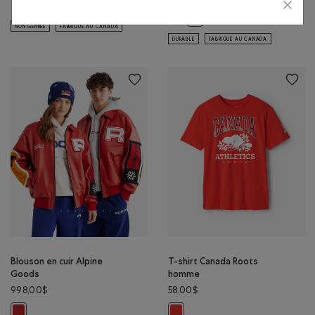
Blouson universitaire Racines nordiques: NOIR Couleur
Blouson universitaire Racines nordiques: ROUGE SAUGE Couleur
Chandail à glissière un quart Ca
Chandail à glissière un quar
NON GENRÉE
FABRIQUÉ AU CANADA
DURABLE
FABRIQUÉ AU CANADA
Blouson en cuir Alpine
T-shirt Canada Roots
Goods
homme
998,00$
58,00$
Blouson en cuir Alpine Goods: ROUGE CERISE Couleur
T-shirt Canada Roots homme: ROU