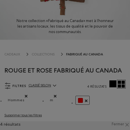
Notre collection « Fabriqué au Canada » met à l’honneur
les artisans locaux, les tissus de qualité et le pouvoir de
nos communautés.
FABRIQUÉ AU CANADA
CADEAUX
COLLECTIONS
ROUGE ET ROSE FABRIQUÉ AU CANADA
FILTRES
CLASSÉ SELON
4 RÉSULTATS
ClassÃ© selon Articles:
Hommes
m
Supprimer le filtre Classé selon Catégorie : Hommes(Men)
Supprimer le filtre Classé selon Coupes 
SUPPRIMER LE FILTRE CL
Supprimer tous les filtres
4 résultats
Fermer