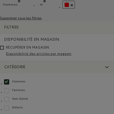
Hommes
m
Supprimer le filtre Classé selon Catégorie : Hommes(Men)
Supprimer le filtre Classé selon Coupes : 
SUPPRIMER LE FILTRE CLAS
Supprimer tous les filtres
FILTRES
DISPONIBILITÉ EN MAGASIN
RÉCUPÉRER EN MAGASIN
Disponibilité des articles par magasin
CATÉGORIE
Hommes
Choisir Classé selon Catégorie : Hommes(Men)
Femmes
Classer selon Catégorie : Femmes(Women)
Non Genré
Classer selon Catégorie : Non Genré(Gender Free)
Enfants
Classer selon Catégorie : Enfants(Kids)