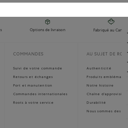
s
Options de livraison
Fabriqué au Canad
COMMANDES
AU SUJET DE ROO
Suivi de votre commande
Authenticité
Retours et échanges
Produits emblématiq
Port et manutention
Notre histoire
Commandes internationales
Chaîne d’approvisio
Roots à votre service
Durabilité
Nous sommes des art