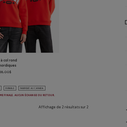
 à col rond
 nordiques
Prix réduit de 138,00$ à 84,98$
138,00$
 à col rond Racines nordiques: NOIR Couleur
ndail à col rond Racines nordiques: ROUGE CERISE Couleur
DURABLE
FABRIQUÉ AU CANADA
ME FINALE. AUCUN ÉCHANGE OU RETOUR.
Affichage de 2 résultats sur 2