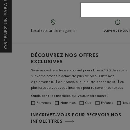
OBTENEZ UN RABAIS DE 10 $*
Suivi et retour
Localisateur de magasins
DÉCOUVREZ NOS OFFRES
EXCLUSIVES
Saisissez votre adresse courriel pour obtenir 10 $ de rabais
sur votre prochain achat de plus de 50 $. Obtenez
également 10 $ de RABAIS sur un autre achat de 50 $ ou
plus lorsque vous vous inscrivez pour recevoir nos textos.
Quels sont les modèles qui vous intéressent ?
Femmes
Hommes
Cuir
Enfants
Tous
INSCRIVEZ-VOUS POUR RECEVOIR NOS
INFOLETTRES