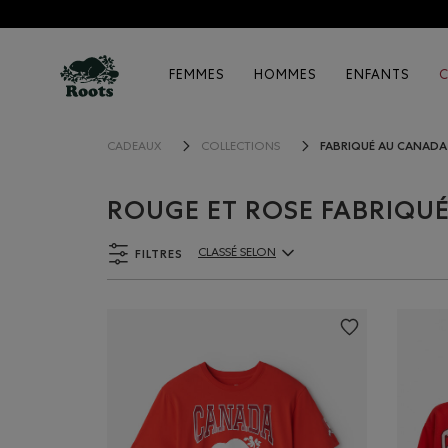
FEMMES
HOMMES
ENFANTS
FABRIQUÉ AU CANADA
CADEAUX
COLLECTIONS
ROUGE ET ROSE FABRIQU
FILTRES
CLASSÉ SELON
ClassÃ© selon Articles: