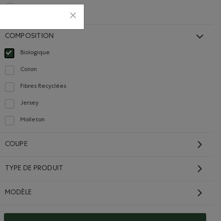
100$ - 200$
Classer selon Gamme de prix : 100$ - 200$
COMPOSITION
Carrières
Carte cadeau
a
Biologique
Choisir Classé selon Composition : FibresDeCotonBiologique(OrganicCottonFib
Coton
Classer selon Composition : Coton(Cotton)
Fibres Recyclées
Classer selon Composition : FibresRecyclées(RecycledFibres)
TS
COMMUNIQUEZ AVEC NOUS
Jersey
Classer selon Composition : Jersey(Jersey)
Carrières
Molleton
Classer selon Composition : Molleton(Fleece)
ues
Communiquez avec nous
COUPE
Faites-nous part de vos
commentaires
nnement
TYPE DE PRODUIT
Débouchés internationaux
Commerce électronique
MODÈLE
isans
interentreprises