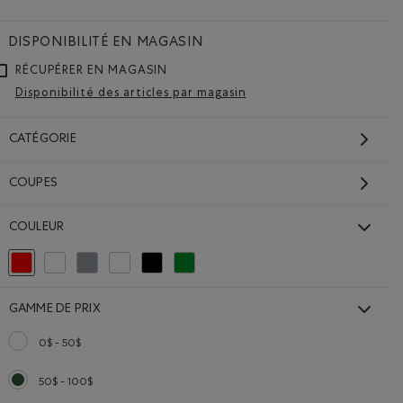
DISPONIBILITÉ EN MAGASIN
RÉCUPÉRER EN MAGASIN
Disponibilité des articles par magasin
CATÉGORIE
COUPES
COULEUR
Choisir Classé selon Couleur : Rouge et Rose
Classer selon Couleur : Aucune Couleur
Classer selon Couleur : Gris
Classer selon Couleur : Blanc et Naturel
Classer selon Couleur : Noir
Classer selon Couleur : Vert
GAMME DE PRIX
0$ - 50$
Classer selon Gamme de prix : 0$ - 50$
50$ - 100$
Choisir Classé selon Gamme de prix : 50$ - 100$