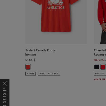
T-shirt Canada Roots
Chandail
homme
Racines
58,00$
84,98$
Chandail
T-shirt Canada Roots homme: ROUGE CERISE Couleur
Cha
DURABLE
FABRIQUÉ AU CANADA
NON GENRÉE
VENTE FER