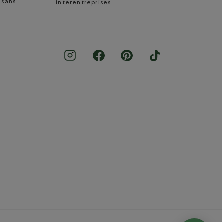
isans
interentreprises