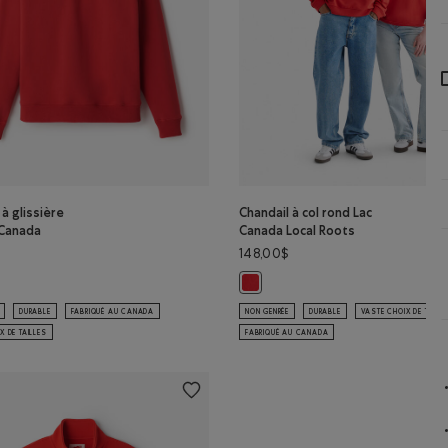
 à glissière
Chandail à col rond Lac
Canada
Canada Local Roots
148,00$
l à glissière Cooper Canada: ROUGE SAUGE Couleur
Chandail à col rond Lac Canada L
OIR Couleur
E SAUGE Couleur
DURABLE
FABRIQUÉ AU CANADA
NON GENRÉE
DURABLE
VASTE CHOIX DE TAILL
X DE TAILLES
FABRIQUÉ AU CANADA