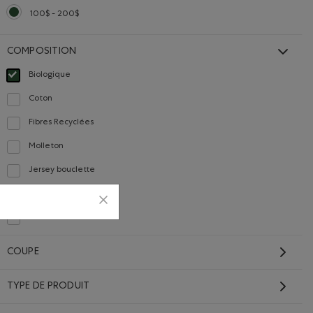
100$ - 200$
Choisir Classé selon Gamme de prix : 100$ - 200$
COMPOSITION
Biologique
Choisir Classé selon Composition : FibresDeCotonBiologique(OrganicCottonFib
Coton
Classer selon Composition : Coton(Cotton)
Fibres Recyclées
Classer selon Composition : FibresRecyclées(RecycledFibres)
Molleton
Classer selon Composition : Molleton(Fleece)
Jersey bouclette
Classer selon Composition : Jerseybouclette(FrenchTerry)
Cuir
Classer selon Composition : Cuir(Leather)
Cuir Cervino
Classer selon Composition : CuirCervino(CervinoLeather)
COUPE
TYPE DE PRODUIT