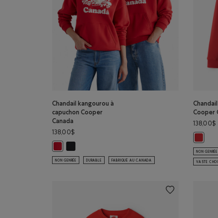
Chandail kangourou à
Chandail
capuchon Cooper
Cooper 
Canada
138,00$
138,00$
Chandai
Chandail kangourou à capuchon Cooper Canada: N
Chandail kangourou à capuchon Cooper Canada: ROUG
NON GENRÉE
NON GENRÉE
DURABLE
FABRIQUÉ AU CANADA
VASTE CHOI