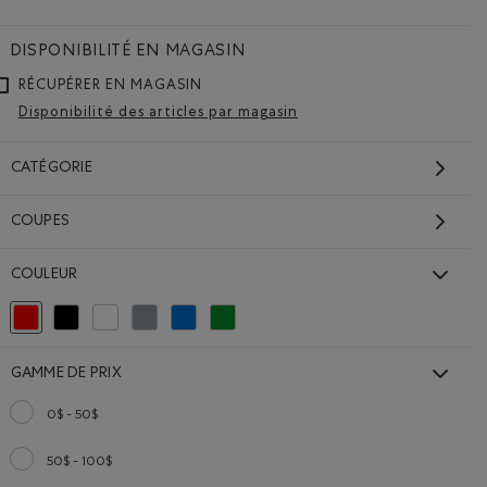
DISPONIBILITÉ EN MAGASIN
RÉCUPÉRER EN MAGASIN
Disponibilité des articles par magasin
CATÉGORIE
COUPES
Chandail à col rond
Cooper Canada
COULEUR
128,00$
ocal Roots: ROUGE SAUGE Couleur
Chandail à col rond Cooper Canada: ROUGE SAUGE Couleur
Choisir Classé selon Couleur : Rouge et Rose
Classer selon Couleur : Noir
Classer selon Couleur : Blanc et Naturel
Classer selon Couleur : Gris
Classer selon Couleur : Bleu
Classer selon Couleur : Vert
ES
NON GENRÉE
DURABLE
FABRIQUÉ AU CANADA
GAMME DE PRIX
0$ - 50$
Classer selon Gamme de prix : 0$ - 50$
50$ - 100$
Classer selon Gamme de prix : 50$ - 100$