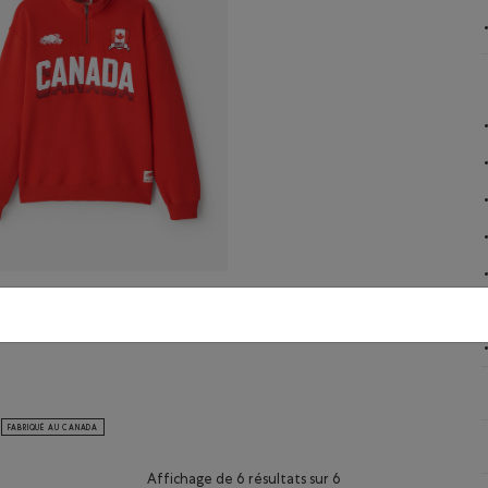
 à glissière un
anada Roots
ur
l à glissière un quart Canada Roots homme: BLANC Couleur
ndail à glissière un quart Canada Roots homme: ROUGE CERISE Couleur
FABRIQUÉ AU CANADA
Affichage de 6 résultats sur 6