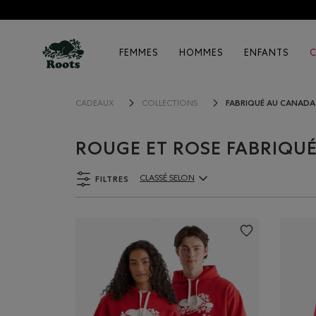
FEMMES
HOMMES
ENFANTS
FABRIQUÉ AU CANADA
CADEAUX
COLLECTIONS
ROUGE ET ROSE FABRIQU
FILTRES
CLASSÉ SELON
ClassÃ© selon Articles: