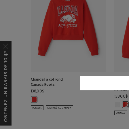
OBTENEZ UN RABAIS DE 10 $*
Chandail à col rond
Chandail
Canada Roots
quart C
homme
138,00$
158,00$
Chandail à col rond Canada Roots: ROUGE CERISE Coule
Chandai
Cha
DURABLE
FABRIQUÉ AU CANADA
DURABLE