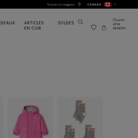
Trouver un magasin
CANADA
Ouvrir
ADEAUX
ARTICLES
SOLDES
une
session
EN CUIR