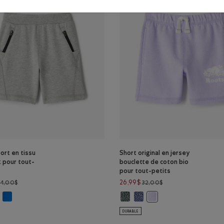
ort en tissu
Short original en jersey
k pour tout-
bouclette de coton bio
pour tout-petits
Prix réduit de 34,00$ à 26,99$
Prix réduit de 32,00$
26,99$
34,00$
32,00$
 MLNG LAVANDE Couleur
ÉLANGE BLEU MOUSSON Couleur
ort en tissu interlock pour tout-petits: NOIR Couleur
Short sport en tissu interlock pour tout-petits: VAGUE BLEUE Couleur
Short original en jersey bouclett
Short original en jersey bouc
rt sport en tissu interlock pour tout-petits: MÉLANGE GRIS Couleur
Short original en jersey
DURABLE