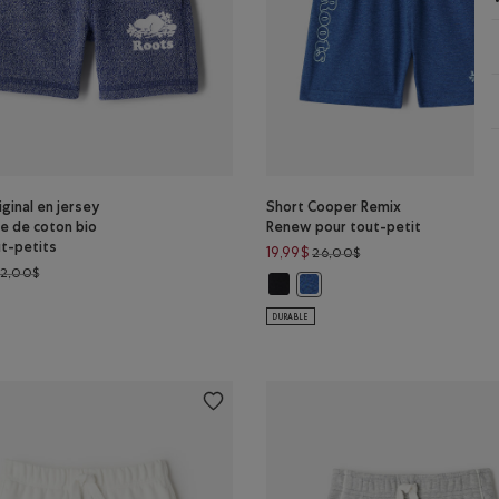
iginal en jersey
Short Cooper Remix
e de coton bio
Renew pour tout-petit
t-petits
Prix réduit de 26,00$
19,99$
26,00$
Prix réduit de 32,00$ à 26,99$
32,00$
Short Cooper Remix Renew pour t
Short Cooper Remix Renew p
ur tout-petits: BLEU PHARE POIVRÉ Couleur
iginal en jersey bouclette de coton bio pour tout-petits: PVR VARSITY VER
ut-petits: PVR VARSITY VERT Couleur
rt original en jersey bouclette de coton bio pour tout-petits: BLEU PHARE
DURABLE