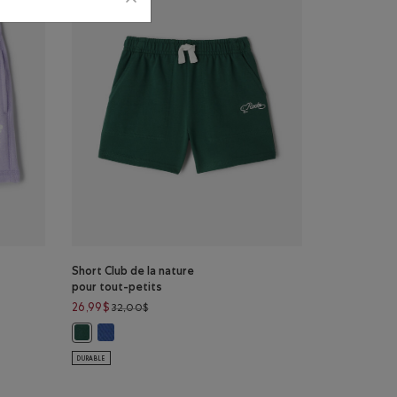
Short Club de la nature
pour tout-petits
Prix réduit de 32,00$ à 26,99$
26,99$
32,00$
 à 26,99$
Short Club de la nature pour tout-petits: MOUSSON BL
Short Club de la nature pour tout-petits: VERT FORÊT Coule
e de coton bio pour tout-petits: PVR VARSITY VERT Couleur
lette de coton bio pour tout-petits: BLEU PHARE POIVRÉ Couleur
 bouclette de coton bio pour tout-petits: LAVANDE POIVRÉE Couleur
DURABLE