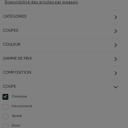
Disponibilité des articles par magasin
CATÉGORIES
COUPES
Short Cooper Remix
COULEUR
Renew pour tout-petit
Prix réduit de 26,00$ à 19,99$
19,99$
26,00$
GAMME DE PRIX
Short Cooper Remix Renew pour tout-petit: MÉLANGE
tout-petits: VARSITY VERT Couleur
Short Cooper Remix Renew pour tout-petit: NOIR Couleur
DURABLE
COMPOSITION
COUPE
Classique
Choisir Classé selon Coupe : Classique(Classic)
Décontracté
Classer selon Coupe : Décontracté(Relaxed)
Ajusté
Classer selon Coupe : Ajusté(Fitted)
Étroit