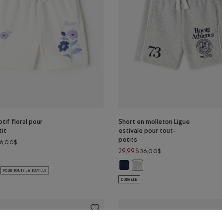
tif floral pour
Short en molleton Ligue
tit
estivale pour tout-
petits
Prix réduit de 36,00$ à 29,99$
36,00$
Prix réduit de 36,00$
29,99$
36,00$
otif floral pour tout-petit: AIGRETTE Couleur
Short en molleton Ligue estivale 
 ET POIVRE Couleur
Short en molleton Ligue estiv
POUR TOUTE LA FAMILLE
DURABLE