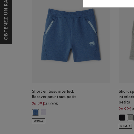
OBTENEZ UN RABAIS DE 10 $*
Short en tissu interlock
Short sp
Recover pour tout-petit
interloc
petits
Prix réduit de 34,00$ à 26,99$
26,99$
34,00$
26,99$
Short en tissu interlock Recover pour tout-petit:
Short en tissu interlock Recover pour tout-petit: M
Short sp
Sho
DURABLE
DURABLE