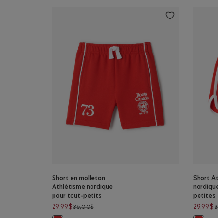
Short en molleton
Short A
Athlétisme nordique
nordiqu
pour tout-petits
petites
Prix réduit de 36,00$ à 29,99$
29,99$
29,99$
36,00$