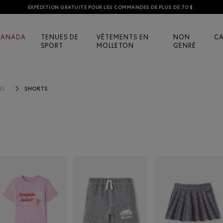
EXPÉDITION GRATUITE POUR LES COMMANDES DE PLUS DE 70 $
CANADA
TENUES DE
VÊTEMENTS EN
NON
C
SPORT
MOLLETON
GENRÉ
SHORTS
NS