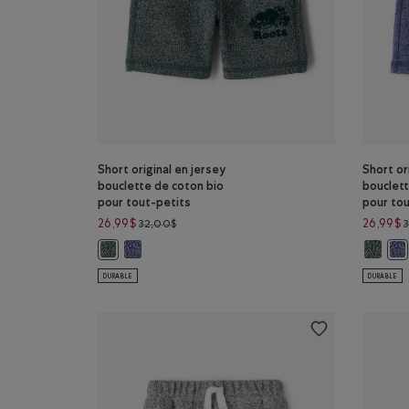
Short original en jersey
Short or
bouclette de coton bio
bouclett
pour tout-petits
pour tou
Prix réduit de 32,00$ à 26,99$
26,99$
26,99$
32,00$
Short original en jersey bouclette de coton bio po
Short or
Short original en jersey bouclette de coton bio pour to
Sho
DURABLE
DURABLE