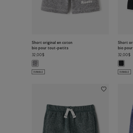
Short original en coton
Short or
bio pour tout-petits
bio pour
32,00$
32,00$
Short original en coton bio pour tout-petits: SEL ET PO
Short o
DURABLE
DURABLE