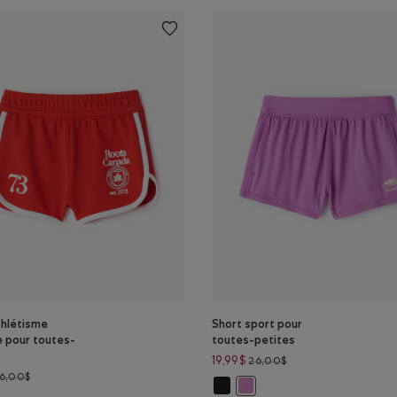
thlétisme
Short sport pour
e pour toutes-
toutes-petites
Prix réduit de 26,00$
19,99$
26,00$
Prix réduit de 36,00$ à 29,99$
36,00$
Short sport pour toutes-petites:
Short sport pour toutes-peti