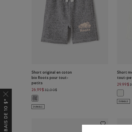
Short original en coton
Short mo
bio Roots pour tout-
tout-pe
petits
29,99$
Prix réduit de 32,00$ à 26,99$
26,99$
32,00$
Short m
Short original en coton bio Roots pour tout-petits : SEL
DURABLE
DURABLE