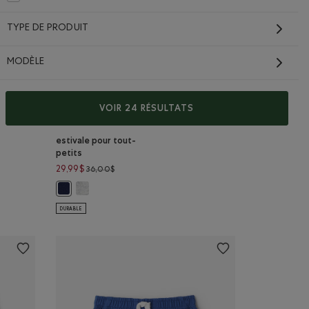
Classer selon Coupe : Étroit(Slim)
TYPE DE PRODUIT
MODÈLE
VOIR 24 RÉSULTATS
Short en molleton Ligue
estivale pour tout-
petits
 à 19,99$
Prix réduit de 36,00$ à 29,99$
29,99$
36,00$
out-petit: NOIR Couleur
our tout-petit: MÉLANGE BLEU MOUSSON Couleur
T Couleur
Short en molleton Ligue estivale pour tout-petits: GRIS
 POIVRÉ Couleur
Short en molleton Ligue estivale pour tout-petits: ENCRE I
DURABLE