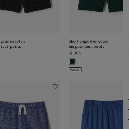
iginal en coton
Short original en coton
 tout-petits
bio pour tout-petits
32,00$
IVRE Couleur
riginal en coton bio pour tout-petits: POIVRE NOIR Couleur
Short original en coton bio pour 
DURABLE