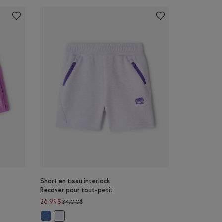
Short en tissu interlock
Recover pour tout-petit
 à 19,99$
Prix réduit de 34,00$ à 26,99$
26,99$
34,00$
 NOIR Couleur
Short en tissu interlock Recover pour tout-petit: MÉLANG
tes: ORCHIDÉE Couleur
Short en tissu interlock Recover pour tout-petit: MLN