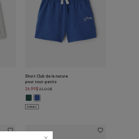
Short Club de la nature
pour tout-petits
Prix réduit de 32,00$ à 26,99$
26,99$
32,00$
 à 29,99$
Short Club de la nature pour tout-petits: VERT FORÊT Coule
Short Club de la nature pour tout-petits: MOUSSON B
pour tout-petits: ENCRE INDIGO Couleur
ale pour tout-petits: GRIS STRIÉ Couleur
DURABLE