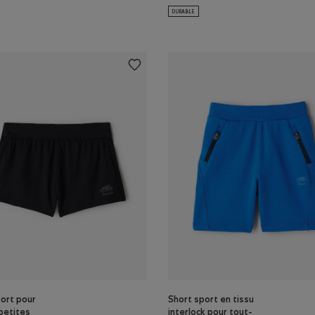
ts: ROUGE CERISE Couleur
thlétisme nordique pour toutes-petites: ROUGE CERISE Couleur
DURABLE
ort pour
Short sport en tissu
petites
interlock pour tout-