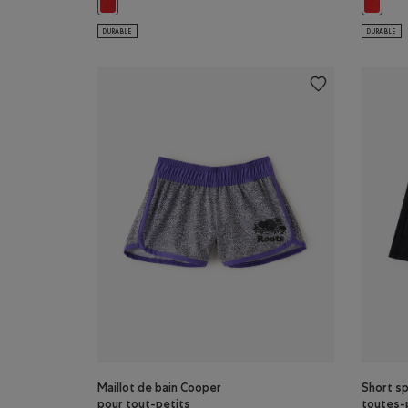
Short en molleton Athlétisme nordique pour tout-peti
Short A
DURABLE
DURABLE
Maillot de bain Cooper
Short sp
pour tout-petits
toutes-