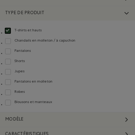
TYPE DE PRODUIT
T-shirts et hauts
Choisir Classé selon Type de produit : T-shirts et hauts(T-shirts & Tops)
Chandails en molleton / à capuchon
Classer selon Type de produit : Chandails en molleton / à capuchon(Sweatshi
Pantalons
Classer selon Type de produit : Pantalons(Pants)
Shorts
Classer selon Type de produit : Shorts(Shorts)
Jupes
Classer selon Type de produit : Jupes(Skirts)
Pantalons en molleton
Classer selon Type de produit : Pantalons en molleton(Sweatpants)
Robes
Classer selon Type de produit : Robes(Dresses)
Blousons et manteaux
Classer selon Type de produit : Blousons et manteaux(Jackets & Coats)
MODÈLE
CARACTÉRISTIQUES