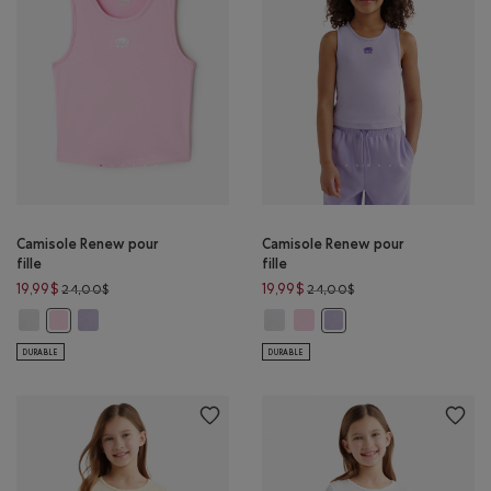
Camisole Renew pour
Camisole Renew pour
fille
fille
Prix réduit de 24,00$ à 19,99$
Prix réduit de 24,00$
19,99$
19,99$
24,00$
24,00$
Camisole Renew pour fille: BLANC Couleur
Camisole Renew pour fille: MLNG LAVANDE Couleur
Camisole Renew pour fille: BLANC
Camisole Renew pour fille: B
Camisole Renew pour fille: BARBE À PAPA Couleur
Camisole Renew pour fil
DURABLE
DURABLE