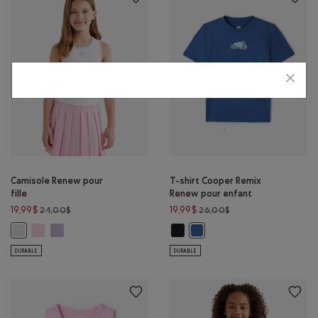
Camisole Renew pour
T-shirt Cooper Remix
fille
Renew pour enfant
Prix réduit de 24,00$ à 19,99$
Prix réduit de 26,00$
19,99$
19,99$
24,00$
26,00$
Camisole Renew pour fille: BARBE À PAPA Couleur
Camisole Renew pour fille: MLNG LAVANDE Couleur
T-shirt Cooper Remix Renew pour
Camisole Renew pour fille: BLANC Couleur
T-shirt Cooper Remix Renew
DURABLE
DURABLE