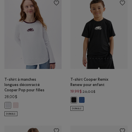
T-shirt à manches
T-shirt Cooper Remix
longues déconracté
Renew pour enfant
Cooper Pop pour filles
Prix réduit de 26,00$
19,99$
26,00$
28,00$
T-shirt Cooper Remix Renew
T-shirt Cooper Remix Renew pour
T-shirt à manches longues déconracté Cooper Pop pour filles: ROS
T-shirt à manches longues déconracté Cooper Pop pour filles: BLANC C
DURABLE
DURABLE