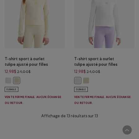
T-shirt sport à ourlet
T-shirt sport à ourlet
tulipe ajusté pour filles
tulipe ajusté pour filles
Prix réduit de 24,00$ à 12,98$
Prix réduit de 24,00$
12,98$
12,98$
24,00$
24,00$
T-shirt sport à ourlet tulipe ajusté pour filles: BLANC Couleur
T-shirt sport à ourlet tulipe 
T-shirt sport à ourlet tulipe ajusté pour filles: MOISSON DE BLÉ Co
T-shirt sport à ourlet tulipe ajust
DURABLE
DURABLE
VENTE FERME FINALE. AUCUN ÉCHANGE
VENTE FERME FINALE. AUCUN ÉCHANGE
OU RETOUR.
OU RETOUR.
Affichage de 13 résultats sur 13