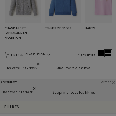
CHANDAILS ET
TENUES DE SPORT
HAUTS
PANTALONS EN
MOLLETON
FILTRES
CLASSÉ SELON
3 RÉSULTATS
ClassÃ© selon Articles:
Recover Interlock
Supprimer tous les filtres
Supprimer le filtre Classé selon Composition : Recover
3 résultats
Fermer
Recover Interlock
Supprimer tous les filtres
Supprimer le filtre Classé selon Composition : Recover In
FILTRES