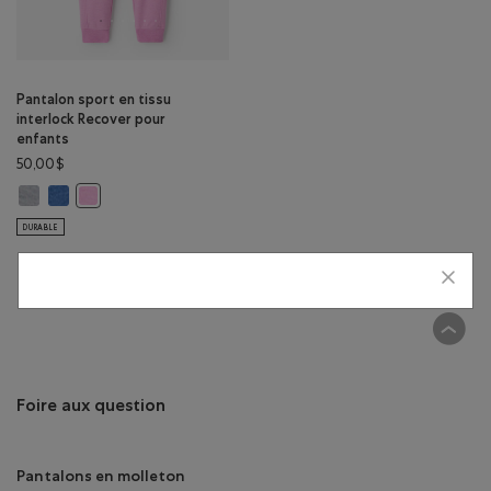
Pantalon sport en tissu
interlock Recover pour
enfants
50,00$
Pantalon sport en tissu interlock Recover pour enfants: GRIS MOYEN H
Pantalon sport en tissu interlock Recover pour enfants: MÉLANG
Pantalon sport en tissu interlock Recover pour enfants: MÉL
DURABLE
Affichage de 3 résultats sur 3
Foire aux question
Pantalons en molleton