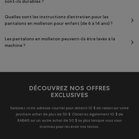
sont-ils durables ?
Quelles sont les instructions d’entretien pour les
pantalons en molleton pour enfant (de 6 à 14 ans) ?
Les pantalons en molleton peuvent-ils être lavés à la
machine ?
DÉCOUVREZ NOS OFFRES
EXCLUSIVES
Saisissez votre adresse courriel pour obtenir 10 $ de rabais sur votre
prochain achat de plus de 50 $. Obtenez également 10 $ de
RABAIS sur un autre achat de 50 $ ou plus lorsque vous vous
inscrivez pour recevoir nos textos.