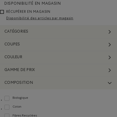
DISPONIBILITÉ EN MAGASIN
RÉCUPÉRER EN MAGASIN
Disponibilité des articles par magasin
CATÉGORIES
COUPES
COULEUR
GAMME DE PRIX
COMPOSITION
Biologique
Classer selon Composition : FibresDeCotonBiologique(OrganicCottonFibres)
Coton
Classer selon Composition : Coton(Cotton)
Fibres Recyclées