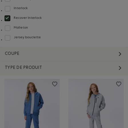
Classer selon Composition : FibresRecyclées(RecycledFibres)
Interlock
Classer selon Composition : Interlock(Interlock)
Recover Interlock
Choisir Classé selon Composition : Recover Interlock(Recover Interlock)
Molleton
Classer selon Composition : Molleton(Fleece)
Jersey bouclette
Classer selon Composition : Jerseybouclette(FrenchTerry)
COUPE
TYPE DE PRODUIT