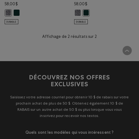
58,00$
58,00$
Chandail à capuchon et glissière avec appliqué Roots pour enfants
Chandail à capuchon et glissière 
Chandail à capuchon et glissière avec appliqué Roots pour enfants: SEL
Chandail à capuchon et glissi
DURABLE
DURABLE
Affichage de 2 résultats sur 2
DÉCOUVREZ NOS OFFRES
EXCLUSIVES
Saisissez votre adresse courriel pour obtenir 10 $ de rabais sur votre
prochain achat de plus de 50 $. Obtenez également 10 $ de
RABAIS sur un autre achat de 50 $ ou plus lorsque vous vous
inscrivez pour recevoir nos textos.
Quels sont les modèles qui vous intéressent ?