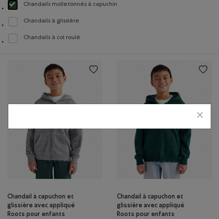
Chandails molletonnés à capuchin
Choisir Classé selon Modèle : Chandails molletonnés à capuchin(Hoodie)
Chandails à glissière
Classer selon Modèle : Chandails à glissière(Full Zip)
Chandails à col roulé
Classer selon Modèle : Chandails à col roulé(Turtleneck)
Chandail à capuchon et
Chandail à capuchon et
glissière avec appliqué
glissière avec appliqué
Roots pour enfants
Roots pour enfants