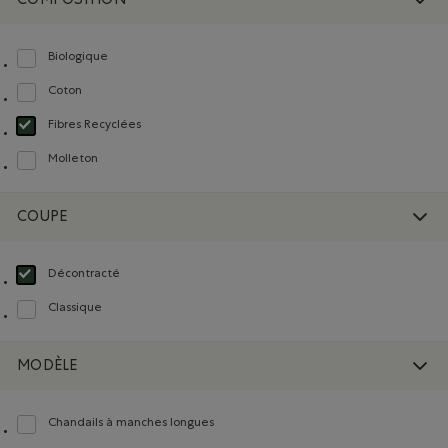
COMPOSITION
Biologique
Classer selon Composition : FibresDeCotonBiologique(OrganicCottonFibres)
Coton
Classer selon Composition : Coton(Cotton)
Fibres Recyclées
Choisir Classé selon Composition : FibresRecyclées(RecycledFibres)
Molleton
Classer selon Composition : Molleton(Fleece)
COUPE
Décontracté
Choisir Classé selon Coupe : Décontracté(Relaxed)
Classique
Classer selon Coupe : Classique(Classic)
MODÈLE
Chandails à manches longues
Classer selon Modèle : Chandails à manches longues(Long Sleeve)