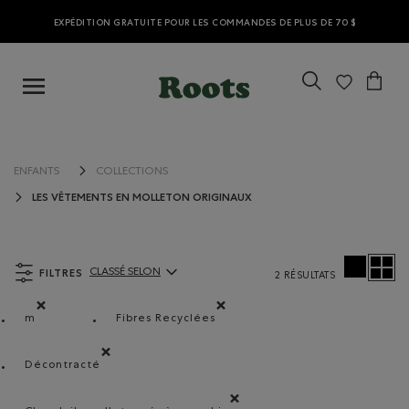
EXPÉDITION GRATUITE POUR LES COMMANDES DE PLUS DE 70 $
ENFANTS
COLLECTIONS
LES VÊTEMENTS EN MOLLETON ORIGINAUX
FILTRES
CLASSÉ SELON
2 RÉSULTATS
ClassÃ© selon Articles:
m
Fibres Recyclées
Supprimer le filtre Classé selon Coupes : m
Supprimer le filtre Classé selon Compos
Décontracté
Supprimer le filtre Classé selon Coupe : Décontracté(Re