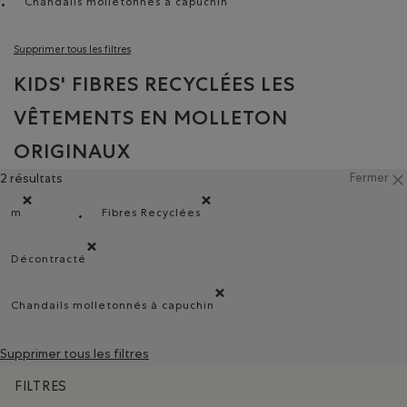
Chandails molletonnés à capuchin
Supprimer le filtre Classé selon Modèle : Cha
Supprimer tous les filtres
KIDS' FIBRES RECYCLÉES LES
VÊTEMENTS EN MOLLETON
ORIGINAUX
2 résultats
Fermer
m
Fibres Recyclées
Supprimer le filtre Classé selon Coupes : m
Supprimer le filtre Classé selon Composit
Décontracté
Supprimer le filtre Classé selon Coupe : Décontracté(Rela
Chandails molletonnés à capuchin
Supprimer le filtre Classé selon Modèle : Chand
Supprimer tous les filtres
FILTRES