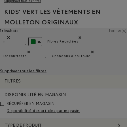
Supprimer tous les filtres
KIDS' VERT LES VÊTEMENTS EN
MOLLETON ORIGINAUX
1 résultats
Fermer
m
Fibres Recyclées
Supprimer le filtre Classé selon Coupes : m
Supprimer le filtre Classé selon 
SUPPRIMER LE FILTRE CLASSÉ SELON COULEUR : 
Décontracté
Chandails à col roulé
Supprimer le filtre Classé selon Coupe : Décontracté(Rela
Supprimer le filtre Classé se
Supprimer tous les filtres
FILTRES
DISPONIBILITÉ EN MAGASIN
RÉCUPÉRER EN MAGASIN
Disponibilité des articles par magasin
TYPE DE PRODUIT