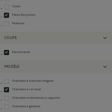
Classer selon Composition : FibresDeCotonBiologique(OrganicCottonFibres)
Coton
Classer selon Composition : Coton(Cotton)
Fibres Recyclées
Choisir Classé selon Composition : FibresRecyclées(RecycledFibres)
Molleton
Classer selon Composition : Molleton(Fleece)
COUPE
Décontracté
Choisir Classé selon Coupe : Décontracté(Relaxed)
MODÈLE
Chandails à manches longues
Classer selon Modèle : Chandails à manches longues(Long Sleeve)
Chandails à col roulé
Choisir Classé selon Modèle : Chandails à col roulé(Turtleneck)
Chandails molletonnés à capuchin
Classer selon Modèle : Chandails molletonnés à capuchin(Hoodie)
Chandails à glissière
Classer selon Modèle : Chandails à glissière(Full Zip)