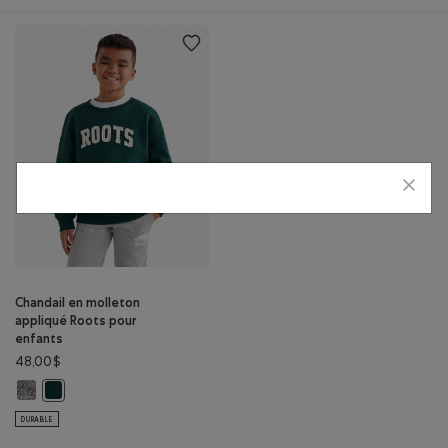
Chandail en molleton
appliqué Roots pour
enfants
48,00$
Chandail en molleton appliqué Roots pour enfants: SEL ET POIVRE Coul
Chandail en molleton appliqué Roots pour enfants: VARSITY VERT 
DURABLE