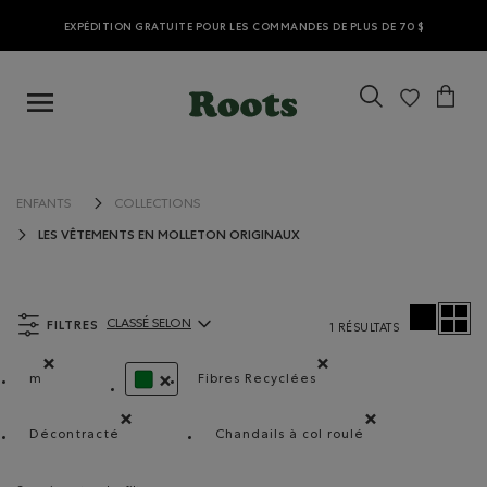
EXPÉDITION GRATUITE POUR LES COMMANDES DE PLUS DE 70 $
ENFANTS
COLLECTIONS
LES VÊTEMENTS EN MOLLETON ORIGINAUX
FILTRES
CLASSÉ SELON
1 RÉSULTATS
ClassÃ© selon Articles:
m
Fibres Recyclées
Supprimer le filtre Classé selon Coupes : m
Supprimer le filtre Classé selo
SUPPRIMER LE FILTRE CLASSÉ SELON COULEUR 
Décontracté
Chandails à col roulé
Supprimer le filtre Classé selon Coupe : Décontracté(Re
Supprimer le filtre Classé 