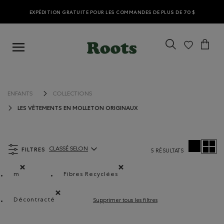
EXPÉDITION GRATUITE POUR LES COMMANDES DE PLUS DE 70 $
ENFANTS
COLLECTIONS
LES VÊTEMENTS EN MOLLETON ORIGINAUX
FILTRES
CLASSÉ SELON
5 RÉSULTATS
ClassÃ© selon Articles:
m
Fibres Recyclées
Supprimer le filtre Classé selon Coupes : m
Supprimer le filtre Classé selon Compos
Décontracté
Supprimer tous les filtres
Supprimer le filtre Classé selon Coupe : Décontracté(Re