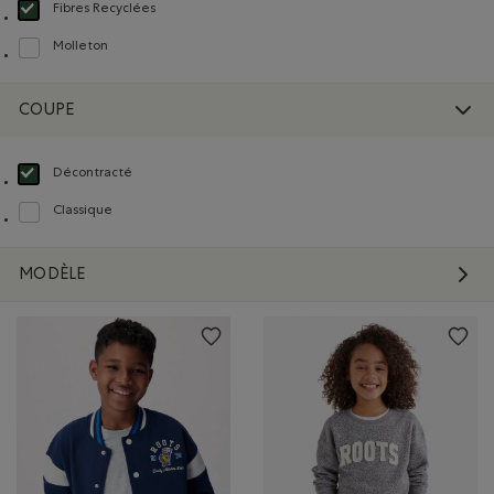
Fibres Recyclées
Choisir Classé selon Composition : FibresRecyclées(RecycledFibres)
Molleton
Classer selon Composition : Molleton(Fleece)
COUPE
Décontracté
Choisir Classé selon Coupe : Décontracté(Relaxed)
Classique
Classer selon Coupe : Classique(Classic)
MODÈLE