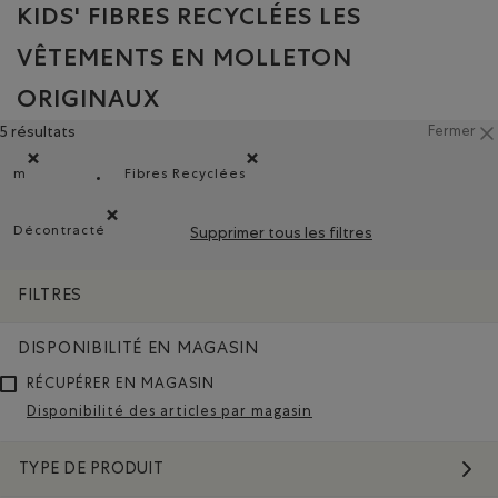
KIDS' FIBRES RECYCLÉES LES
VÊTEMENTS EN MOLLETON
ORIGINAUX
5 résultats
Fermer
m
Fibres Recyclées
Supprimer le filtre Classé selon Coupes : m
Supprimer le filtre Classé selon Composit
Décontracté
Supprimer tous les filtres
Supprimer le filtre Classé selon Coupe : Décontracté(Rela
FILTRES
DISPONIBILITÉ EN MAGASIN
RÉCUPÉRER EN MAGASIN
Disponibilité des articles par magasin
TYPE DE PRODUIT