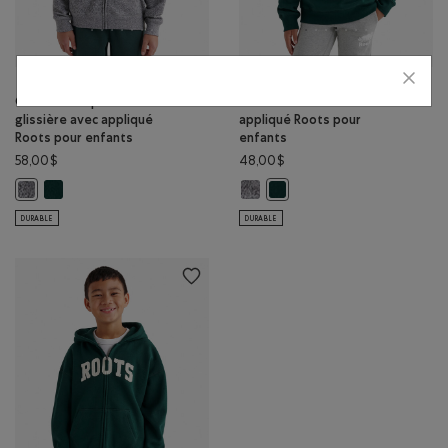
Chandail à capuchon et
Chandail en molleton
glissière avec appliqué
appliqué Roots pour
Roots pour enfants
enfants
58,00$
48,00$
Chandail à capuchon et glissière avec appliqué Roots pour enfants
Chandail en molleton appliqué Roo
Chandail à capuchon et glissière avec appliqué Roots pour enfants: SEL
Chandail en molleton appliqu
DURABLE
DURABLE