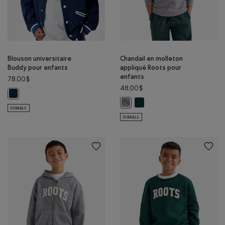
Blouson universitaire
Chandail en molleton
Buddy pour enfants
appliqué Roots pour
enfants
78,00$
48,00$
Blouson universitaire Buddy pour enfants: VRAI BLEU MARINE Couleur
Chandail en molleton appliqu
Chandail en molleton appliqué Ro
DURABLE
DURABLE