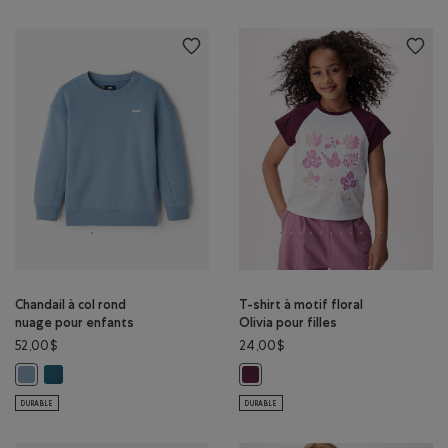
Chandail à col rond
T-shirt à motif floral
nuage pour enfants
Olivia pour filles
52,00$
24,00$
Chandail à col rond nuage pour enfants: SARCELLE Couleur
Chandail à col rond nuage pour enfants: NUAGE GRIS Couleur
T-shirt à motif floral Olivia pour
DURABLE
DURABLE