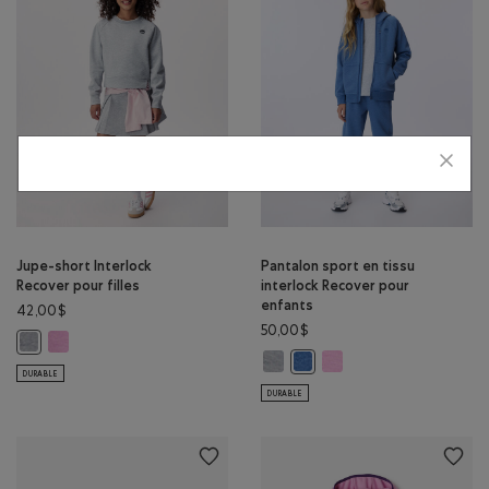
Jupe-short Interlock
Pantalon sport en tissu
Recover pour filles
interlock Recover pour
enfants
42,00$
50,00$
Jupe-short Interlock Recover pour filles: MÉLANGE VIOLET Couleur
Jupe-short Interlock Recover pour filles: GRIS MOYEN HEATHER Couleur
Pantalon sport en tissu interloc
Pantalon sport en tissu 
Pantalon sport en tissu int
DURABLE
DURABLE