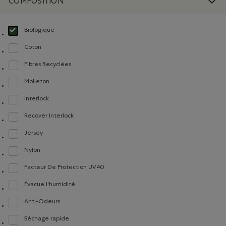
COMPOSITION
Biologique
Choisir Classé selon Composition : FibresDeCotonBiologique(OrganicCottonFi
Coton
Classer selon Composition : Coton(Cotton)
Fibres Recyclées
Classer selon Composition : FibresRecyclées(RecycledFibres)
Molleton
Classer selon Composition : Molleton(Fleece)
Interlock
Classer selon Composition : Interlock(Interlock)
Recover Interlock
Classer selon Composition : Recover Interlock(Recover Interlock)
Jersey
Classer selon Composition : Jersey(Jersey)
Nylon
Classer selon Composition : Nylon(Nylon)
Facteur De Protection UV40
Classer selon Composition : FacteurDeProtectionUV40(UVProtectionUPF40)
Évacue l'humidité
Classer selon Composition : Évacuel'humidité(MoistureWicking)
Anti-Odeurs
Classer selon Composition : Anti-Odeurs(Anti-Odour)
Séchage rapide
Classer selon Composition : Séchagerapide(QuickDry)