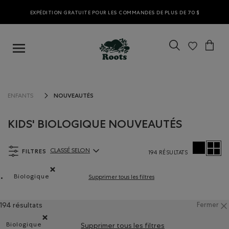
EXPÉDITION GRATUITE POUR LES COMMANDES DE PLUS DE 70 $
NOUVEAUTÉS
ENFANTS
KIDS' BIOLOGIQUE NOUVEAUTÉS
FILTRES
CLASSÉ SELON
194 RÉSULTATS
ClassÃ© selon Articles:
Biologique
Supprimer tous les filtres
Supprimer le filtre Classé selon Composition : FibresDeC
194 résultats
Fermer
Biologique
Supprimer tous les filtres