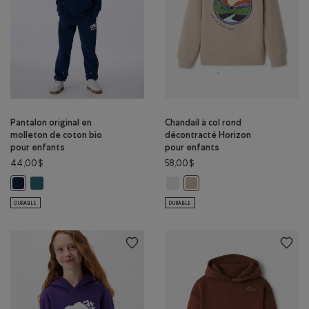
Pantalon original en
Chandail à col rond
molleton de coton bio
décontracté Horizon
pour enfants
pour enfants
44,00$
58,00$
Pantalon original en molleton de coton bio pour enfants: SARCELLE
Chandail à col rond décontracté 
Pantalon original en molleton de coton bio pour enfants: VRAI BLEU M
Chandail à col rond décontr
DURABLE
DURABLE