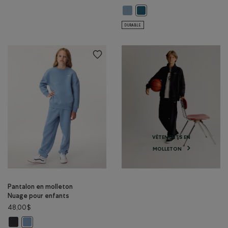
Chandail à col rond nuage pour e
Chandail à col rond nuage po
DURABLE
VÊTEMENTS EN
MOLLETON
Pantalon en molleton
Nuage pour enfants
48,00$
Pantalon en molleton Nuage pour enfants: GRIS MINUIT Couleur
Pantalon en molleton Nuage pour enfants: NUAGE GRIS Couleur