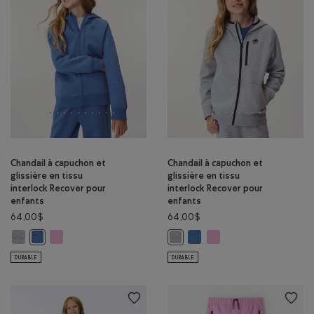
Chandail à capuchon et
Chandail à capuchon et
glissière en tissu
glissière en tissu
interlock Recover pour
interlock Recover pour
enfants
enfants
64,00$
64,00$
Chandail à capuchon et glissière en tissu interlock Recover pour enfa
Chandail à capuchon et glissière en tissu interlock Recover p
Chandail à capuchon et gliss
Chandail à capuchon et g
Chandail à capuchon et glissière en tissu interlock Recover pou
Chandail à capuchon et glissière 
DURABLE
DURABLE