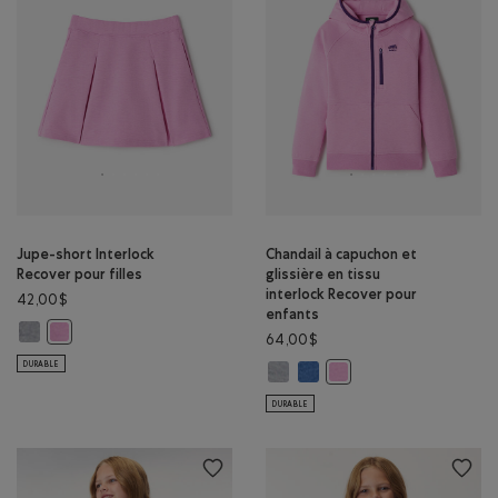
Jupe-short Interlock
Chandail à capuchon et
Recover pour filles
glissière en tissu
interlock Recover pour
42,00$
enfants
Jupe-short Interlock Recover pour filles: GRIS MOYEN HEATHER Couleur
Jupe-short Interlock Recover pour filles: MÉLANGE VIOLET Couleur
64,00$
DURABLE
Chandail à capuchon et glissière 
Chandail à capuchon et gliss
Chandail à capuchon et g
DURABLE