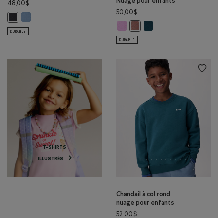
Nuage pour enfants
48,00$
50,00$
Pantalon en molleton Nuage pour enfants: NUAGE GRIS Couleur
Pantalon en molleton Nuage pour enfants: GRIS MINUIT Couleur
Pantalon cargo décontracté en m
Pantalon cargo décontra
Pantalon cargo décontracté 
DURABLE
DURABLE
T-SHIRTS
ILLUSTRÉS
Chandail à col rond
nuage pour enfants
52,00$