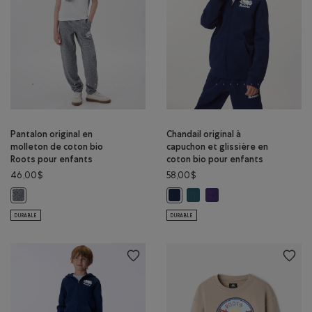
Pantalon original en
Chandail original à
molleton de coton bio
capuchon et glissière en
Roots pour enfants
coton bio pour enfants
46,00$
58,00$
Chandail original à capuchon 
Chandail original à capuc
Pantalon original en molleton de coton bio Roots pour enfants: SEL ET
Chandail original à capuchon et g
DURABLE
DURABLE