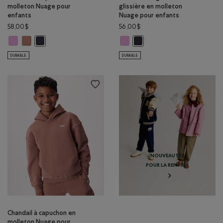
molleton Nuage pour
glissière en molleton
enfants
Nuage pour enfants
58,00$
56,00$
Chandail à capuchon en molleton Nuage pour enfants: VIOLET ÉLECTRI
Chandail à capuchon en molleton Nuage pour enfants: BRUN BRIQ
Chandail kangourou à glissière e
Chandail à capuchon en molleton Nuage pour enfants: GRIS M
Chandail kangourou à glissiè
DURABLE
DURABLE
NOUVEAUTÉS
POUR LA RENTRÉE
Chandail à capuchon en
molleton Nuage pour