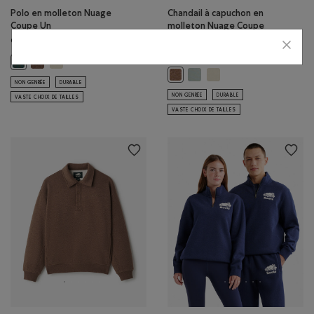
Polo en molleton Nuage
Chandail à capuchon en
Coupe Un
molleton Nuage Coupe
Un
94,00$
98,00$
Polo en molleton Nuage Coupe Un: MÉLANGE BOIS D'ORME Couleu
Polo en molleton Nuage Coupe Un: BROUILLARD LONDONIEN C
Polo en molleton Nuage Coupe Un: OMBRE VERT Couleur
Chandail à capuchon en moll
Chandail à capuchon en
Chandail à capuchon en molleto
NON GENRÉE
DURABLE
NON GENRÉE
DURABLE
VASTE CHOIX DE TAILLES
VASTE CHOIX DE TAILLES