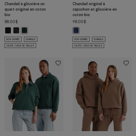
Chandail à glissière un
Chandail original à
quart original en coton
capuchon et glissière en
bio
coton bio
88,00$
98,00$
Chandail à glissière un quart original en coton bio: NOIR Couleur
Chandail à glissière un quart original en coton bio: POIVRE NOIR Co
Chandail à glissière un quart original en coton bio: VARSITY VE
Chandail original à capuchon et g
NON GENRÉE
DURABLE
NON GENRÉE
DURABLE
VASTE CHOIX DE TAILLES
VASTE CHOIX DE TAILLES