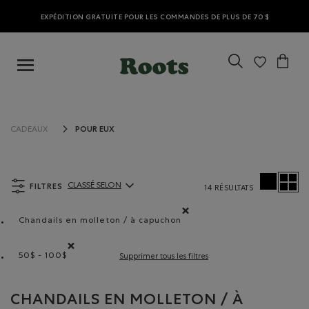
EXPÉDITION GRATUITE POUR LES COMMANDES DE PLUS DE 70 $
POUR EUX
CADEAUX
FILTRES
CLASSÉ SELON
14 RÉSULTATS
ClassÃ© selon Articles:
Chandails en molleton / à capuchon
Supprimer le filtre Classé selon Type de pro
50$ - 100$
Supprimer tous les filtres
Supprimer le filtre Classé selon Gamme de prix : 50$ - 10
CHANDAILS EN MOLLETON / À