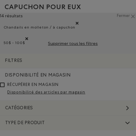
CAPUCHON POUR EUX
14 résultats
Fermer
Chandails en molleton / à capuchon
Supprimer le filtre Classé selon Type de produ
50$ - 100$
Supprimer tous les filtres
Supprimer le filtre Classé selon Gamme de prix : 50$ - 100$
FILTRES
DISPONIBILITÉ EN MAGASIN
RÉCUPÉRER EN MAGASIN
Disponibilité des articles par magasin
CATÉGORIES
TYPE DE PRODUIT