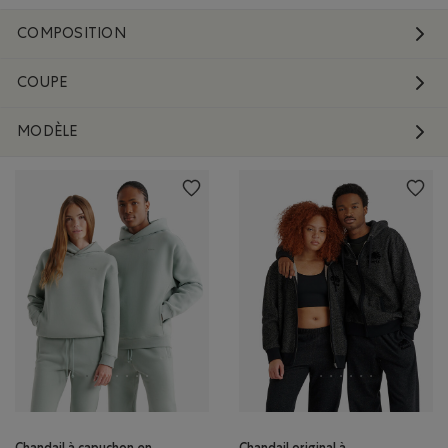
COMPOSITION
COUPE
MODÈLE
Chandail à capuchon en
Chandail original à