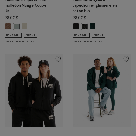
molleton Nuage Coupe
capuchon et glissière en
Un
coton bio
98,00$
98,00$
Chandail à capuchon en molleton Nuage Coupe Un: MÉLANGE BOIS D'
Chandail à capuchon en molleton Nuage Coupe Un: BROUILL
Chandail original à capuchon et gl
Chandail original à capuc
Chandail à capuchon en molleton Nuage Coupe Un: GRIS ARDOISE 
Chandail original à capuchon 
NON GENRÉE
DURABLE
NON GENRÉE
DURABLE
VASTE CHOIX DE TAILLES
VASTE CHOIX DE TAILLES