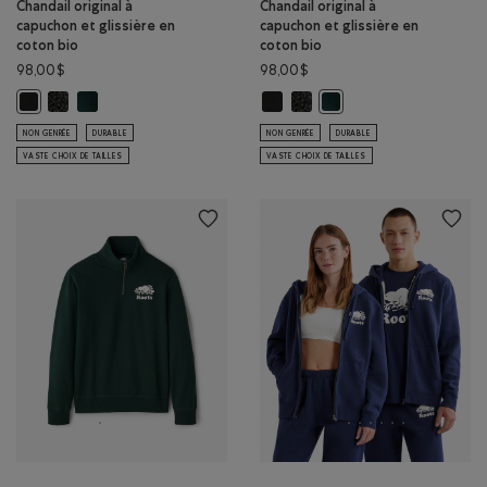
Chandail original à
Chandail original à
capuchon et glissière en
capuchon et glissière en
coton bio
coton bio
98,00$
98,00$
Chandail original à capuchon et glissière en coton bio: POIVRE NOI
Chandail original à capuchon et glissière en coton bio: VARSIT
Chandail original à capuchon et gl
Chandail original à capuchon 
Chandail original à capuchon et glissière en coton bio: NOIR Couleur
Chandail original à capuc
NON GENRÉE
DURABLE
NON GENRÉE
DURABLE
VASTE CHOIX DE TAILLES
VASTE CHOIX DE TAILLES