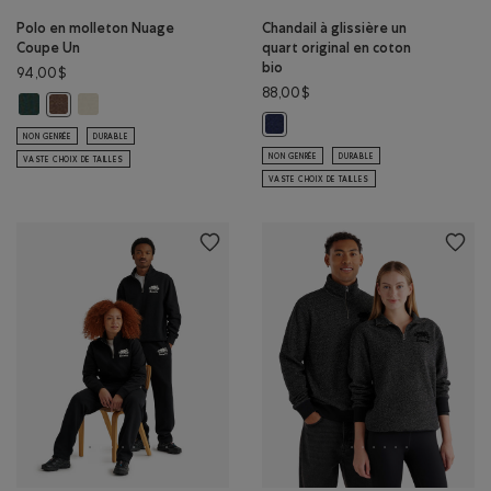
Polo en molleton Nuage
Chandail à glissière un
Coupe Un
quart original en coton
bio
94,00$
88,00$
Polo en molleton Nuage Coupe Un: OMBRE VERT Couleur
Polo en molleton Nuage Coupe Un: BROUILLARD LONDONIEN C
Polo en molleton Nuage Coupe Un: MÉLANGE BOIS D'ORME Couleu
Chandail à glissière un quart ori
NON GENRÉE
DURABLE
NON GENRÉE
DURABLE
VASTE CHOIX DE TAILLES
VASTE CHOIX DE TAILLES