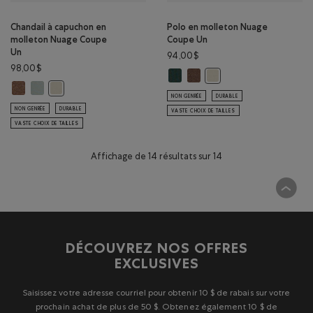
Chandail à capuchon en
Polo en molleton Nuage
molleton Nuage Coupe
Coupe Un
Un
94,00$
98,00$
Polo en molleton Nuage Coupe U
Polo en molleton Nuage Cou
Polo en molleton Nuage
Chandail à capuchon en molleton Nuage Coupe Un: MÉLANGE BOIS D'
Chandail à capuchon en molleton Nuage Coupe Un: GRIS ARDOISE 
Chandail à capuchon en molleton Nuage Coupe Un: BROUILL
NON GENRÉE
DURABLE
NON GENRÉE
DURABLE
VASTE CHOIX DE TAILLES
VASTE CHOIX DE TAILLES
Affichage de 14 résultats sur 14
DÉCOUVREZ NOS OFFRES
EXCLUSIVES
Saisissez votre adresse courriel pour obtenir 10 $ de rabais sur votre
prochain achat de plus de 50 $. Obtenez également 10 $ de