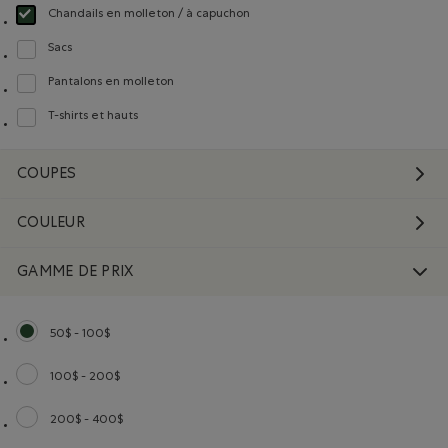
Chandails en molleton / à capuchon
Choisir Classé selon Type de produit : Chandails en molleton / à capuchon(S
Sacs
Classer selon Type de produit : Sacs(Bags)
Pantalons en molleton
Classer selon Type de produit : Pantalons en molleton(Sweatpants)
T-shirts et hauts
Classer selon Type de produit : T-shirts et hauts(T-shirts & Tops)
COUPES
COULEUR
GAMME DE PRIX
50$ - 100$
Choisir Classé selon Gamme de prix : 50$ - 100$
100$ - 200$
Classer selon Gamme de prix : 100$ - 200$
200$ - 400$
Classer selon Gamme de prix : 200$ - 400$