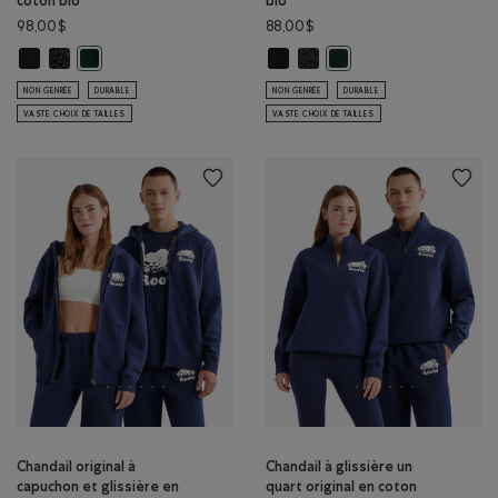
coton bio
bio
98,00$
88,00$
Chandail original à capuchon et glissière en coton bio: NOIR Couleur
Chandail original à capuchon et glissière en coton bio: POIVRE NOI
Chandail à glissière un quart origi
Chandail à glissière un quart 
Chandail original à capuchon et glissière en coton bio: VARSIT
Chandail à glissière un q
NON GENRÉE
DURABLE
NON GENRÉE
DURABLE
VASTE CHOIX DE TAILLES
VASTE CHOIX DE TAILLES
Chandail original à
Chandail à glissière un
capuchon et glissière en
quart original en coton