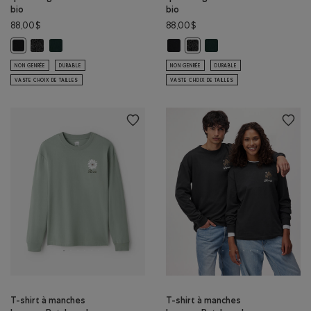
bio
bio
88,00$
88,00$
Chandail à glissière un quart original en coton bio: POIVRE NOIR Co
Chandail à glissière un quart original en coton bio: VARSITY VE
Chandail à glissière un quart origi
Chandail à glissière un q
Chandail à glissière un quart original en coton bio: NOIR Couleur
Chandail à glissière un quart 
NON GENRÉE
DURABLE
NON GENRÉE
DURABLE
VASTE CHOIX DE TAILLES
VASTE CHOIX DE TAILLES
T-shirt à manches
T-shirt à manches