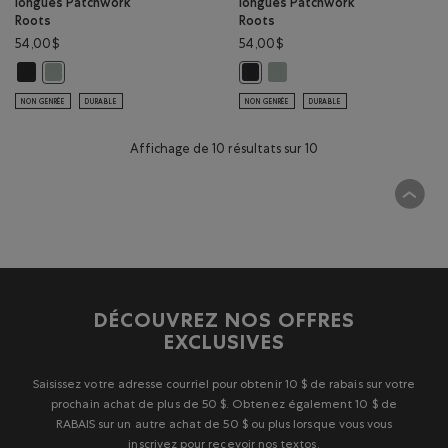
longues Patchwork
longues Patchwork
Roots
Roots
54,00$
54,00$
T-shirt à manches longues Patchwork Roots: CORBEAU Couleur
T-shirt à manches longues Pa
T-shirt à manches longues Patchwork Roots: GRIS ARDOISE Couleur
T-shirt à manches longues Patch
NON GENRÉE
DURABLE
NON GENRÉE
DURABLE
Affichage de 10 résultats sur 10
DÉCOUVREZ NOS OFFRES
EXCLUSIVES
Saisissez votre adresse courriel pour obtenir 10 $ de rabais sur votre
prochain achat de plus de 50 $. Obtenez également 10 $ de
RABAIS sur un autre achat de 50 $ ou plus lorsque vous vous
inscrivez pour recevoir nos textos.