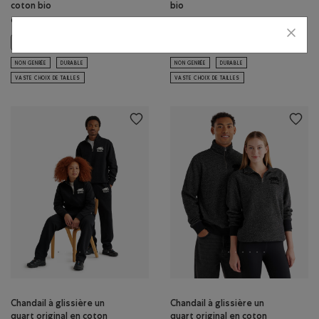
coton bio
bio
98,00$
88,00$
Chandail original à capuchon et glissière en coton bio : MÉLANGE CRÉP
Chandail à glissière un quart ori
NON GENRÉE
DURABLE
NON GENRÉE
DURABLE
VASTE CHOIX DE TAILLES
VASTE CHOIX DE TAILLES
Chandail à glissière un
Chandail à glissière un
quart original en coton
quart original en coton