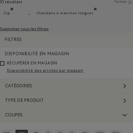
10 résultats
Fermer
2tp
Chandails à manches longues
Supprimer le filtre Classé selon Coupes : 2tp
Supprimer le filtre Classé selon 
Supprimer tous les filtres
FILTRES
DISPONIBILITÉ EN MAGASIN
RÉCUPÉRER EN MAGASIN
Disponibilité des articles par magasin
CATÉGORIES
TYPE DE PRODUIT
COUPES