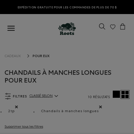
EXPÉDITION GRATUITE POUR LES COMMANDES DE PLUS DE 70 $
POUR EUX
CADEAUX
CHANDAILS À MANCHES LONGUES
POUR EUX
FILTRES
CLASSÉ SELON
10 RÉSULTATS
ClassÃ© selon Articles:
2tp
Chandails à manches longues
Supprimer le filtre Classé selon Coupes : 2tp
Supprimer le filtre Classé selo
Supprimer tous les filtres