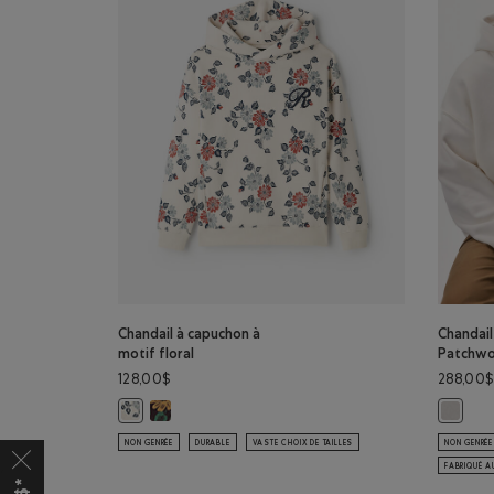
Chandail à capuchon à
Chandail
motif floral
Patchwo
128,00$
288,00$
Chandail à capuchon à motif floral: CAFÉ NOIR Coul
Chandail à capuchon à motif floral: BOULEAU Couleur
Chandai
NON GENRÉE
DURABLE
VASTE CHOIX DE TAILLES
NON GENRÉE
FABRIQUÉ 