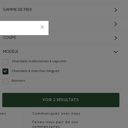
GAMME DE PRIX
COMPOSITION
COUPE
MODÈLE
Chandails molletonnés à capuchin
Classer selon Modèle : Chandails molletonnés à capuchin(Hoodie)
Carrières
Carte cadeau
a
Chandails à manches longues
Choisir Classé selon Modèle : Chandails à manches longues(Long Sleeve)
Bonnets
Classer selon Modèle : Bonnets(Beanies)
TS
COMMUNIQUEZ AVEC NOUS
VOIR 2 RÉSULTATS
Carrières
ues
Communiquez avec nous
Faites-nous part de vos
commentaires