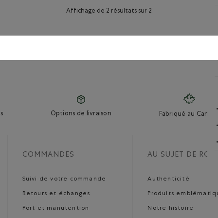
Affichage de 2 résultats sur 2
s
Options de livraison
Fabriqué au Canad
COMMANDES
AU SUJET DE ROO
Suivi de votre commande
Authenticité
Retours et échanges
Produits emblématiq
Port et manutention
Notre histoire