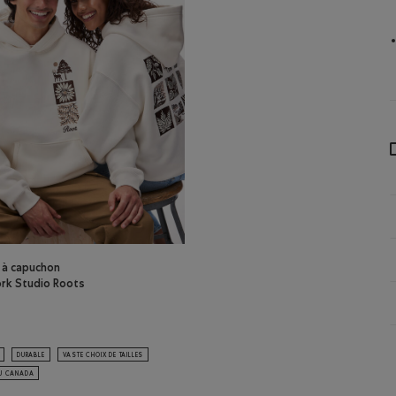
 à capuchon
rk Studio Roots
eur
l à capuchon Patchwork Studio Roots: AIGRETTE Couleur
DURABLE
VASTE CHOIX DE TAILLES
AU CANADA