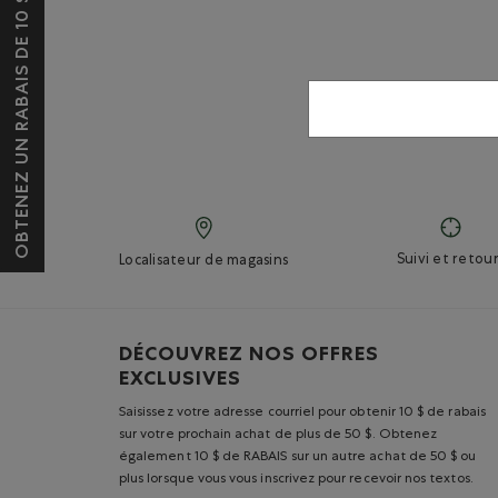
OBTENEZ UN RABAIS DE 10 $*
Suivi et retour
Localisateur de magasins
DÉCOUVREZ NOS OFFRES
EXCLUSIVES
Saisissez votre adresse courriel pour obtenir 10 $ de rabais
sur votre prochain achat de plus de 50 $. Obtenez
également 10 $ de RABAIS sur un autre achat de 50 $ ou
plus lorsque vous vous inscrivez pour recevoir nos textos.