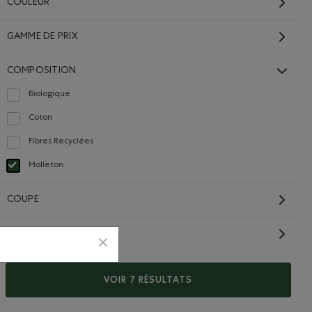
COULEUR
GAMME DE PRIX
COMPOSITION
Biologique
Classer selon Composition : FibresDeCotonBiologique(OrganicCottonFibres)
Coton
Classer selon Composition : Coton(Cotton)
Fibres Recyclées
Classer selon Composition : FibresRecyclées(RecycledFibres)
Molleton
Choisir Classé selon Composition : Molleton(Fleece)
COUPE
MODÈLE
VOIR 7 RÉSULTATS