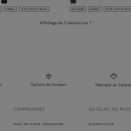
 Couleur
 POIVRE NOIR Couleur
ndail à glissière un quart original en coton bio: POIVRE NOIR Couleur
Chandail à glissière un quart original en coton bio: VARSITY VERT Couleur
 bio: VARSITY VERT Couleur
 à glissière un quart original en coton bio: NOIR Couleur
Chandail à glissière un quart ori
DURABLE
VASTE CHOIX DE TAILLES
NON GENRÉE
DURABLE
VASTE CHOIX DE TAILL
Affichage de 7 résultats sur 7
s
Options de livraison
Fabriqué au Canad
COMMANDES
AU SUJET DE ROO
Suivi de votre commande
Authenticité