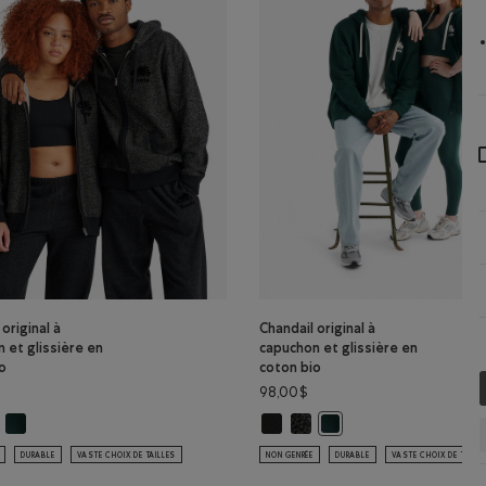
original à
Chandail original à
 et glissière en
capuchon et glissière en
o
coton bio
98,00$
bio: POIVRE NOIR Couleur
ton bio: VARSITY VERT Couleur
 original à capuchon et glissière en coton bio: NOIR Couleur
Chandail original à capuchon et glissière en coton bio: VARSITY VERT Coul
Chandail original à capuchon et gl
Chandail original à capuchon 
NOIR Couleur
ndail original à capuchon et glissière en coton bio: POIVRE NOIR Couleur
Chandail original à capuc
DURABLE
VASTE CHOIX DE TAILLES
NON GENRÉE
DURABLE
VASTE CHOIX DE TAILL