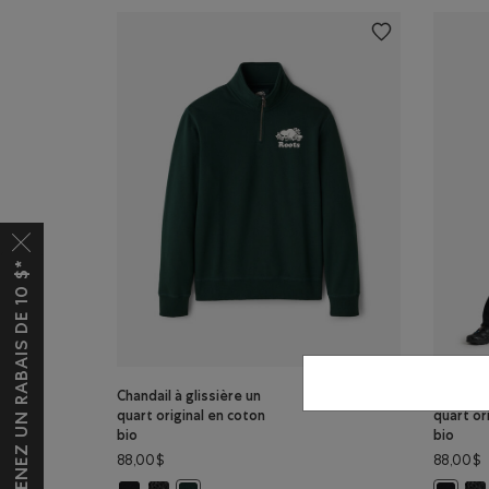
OBTENEZ UN RABAIS DE 10 $*
Chandail à glissière un
Chandail
quart original en coton
quart or
bio
bio
88,00$
88,00$