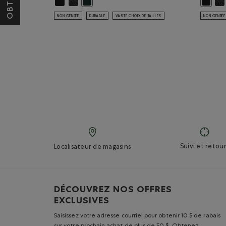
Chandail à glissière un quart original en coton bio: NOIR
Chandail à glissière un quart original en coton bio:
Cha
Chandail à glissière un quart original en coton
Chandail
NON GENRÉE
DURABLE
VASTE CHOIX DE TAILLES
NON GENRÉE
Suivi et retour
Localisateur de magasins
DÉCOUVREZ NOS OFFRES
EXCLUSIVES
Saisissez votre adresse courriel pour obtenir 10 $ de rabais