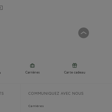
ginal en coton bio: MÉLANGE CRÉPUSCULE Couleur
ES
Carrières
Carte cadeau
a
TS
COMMUNIQUEZ AVEC NOUS
Carrières