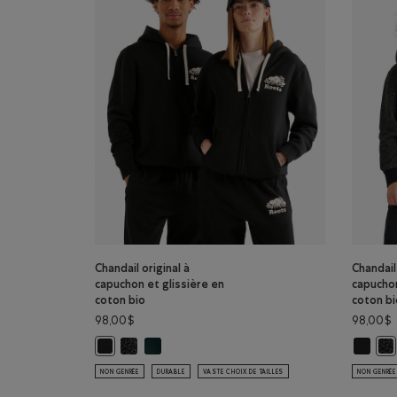
Chandail original à
Chandail 
capuchon et glissière en
capuchon
coton bio
coton bi
98,00$
98,00$
Chandail original à capuchon et glissière en coton 
Chandail original à capuchon et glissière en co
Chandail
Chandail original à capuchon et glissière en coton bio: 
Cha
NON GENRÉE
DURABLE
VASTE CHOIX DE TAILLES
NON GENRÉE