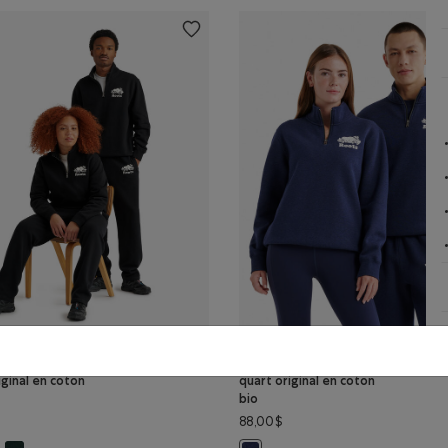
 à glissière un
Chandail à glissière un
iginal en coton
quart original en coton
bio
88,00$