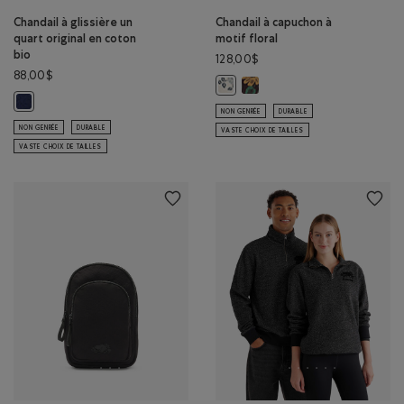
Chandail à glissière un
Chandail à capuchon à
quart original en coton
motif floral
bio
128,00$
88,00$
Chandail à capuchon à motif f
Chandail à capuchon à motif flor
Chandail à glissière un quart original en coton bio: MÉLANGE CRÉPUSCU
NON GENRÉE
DURABLE
NON GENRÉE
DURABLE
VASTE CHOIX DE TAILLES
VASTE CHOIX DE TAILLES