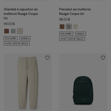
Chandail à capuchon en
Pantalon en molleton
molleton Nuage Coupe
Nuage Coupe Un
Un
88,00$
98,00$
Pantalon en molleton Nuage Cou
Pantalon en molleton N
Pantalon en molleton Nuage 
Chandail à capuchon en molleton Nuage Coupe Un: MÉLANGE BOIS D'
Chandail à capuchon en molleton Nuage Coupe Un: GRIS ARDOISE 
Chandail à capuchon en molleton Nuage Coupe Un: BROUILL
NON GENRÉE
DURABLE
NON GENRÉE
DURABLE
VASTE CHOIX DE TAILLES
VASTE CHOIX DE TAILLES