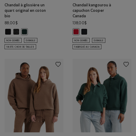
Chandail à glissière un
Chandail kangourou à
quart original en coton
capuchon Cooper
bio
Canada
88,00$
138,00$
Chandail à glissière un quart original en coton bio: NOIR Couleur
Chandail à glissière un quart original en coton bio: POIVRE NOIR Co
Chandail kangourou à capuch
Chandail à glissière un quart original en coton bio: VARSITY VE
Chandail kangourou à capuchon 
NON GENRÉE
DURABLE
NON GENRÉE
DURABLE
VASTE CHOIX DE TAILLES
FABRIQUÉ AU CANADA