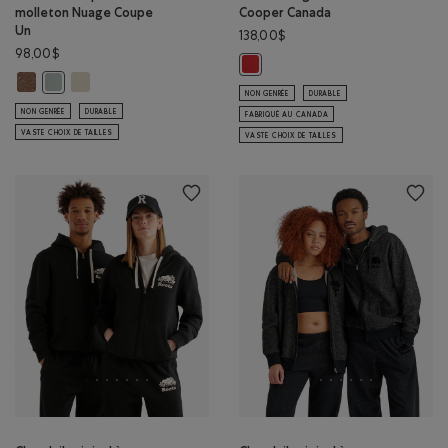
molleton Nuage Coupe
Cooper Canada
Un
138,00$
98,00$
Chandail à glissière Cooper Can
Chandail à capuchon en molleton Nuage Coupe Un: MÉLANGE BOIS D'
Chandail à capuchon en molleton Nuage Coupe Un: BROUILL
Chandail à capuchon en molleton Nuage Coupe Un: GRIS ARDOISE 
NON GENRÉE
DURABLE
NON GENRÉE
DURABLE
FABRIQUÉ AU CANADA
VASTE CHOIX DE TAILLES
VASTE CHOIX DE TAILLES