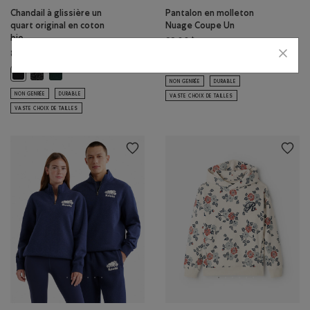
Chandail à glissière un
Pantalon en molleton
quart original en coton
Nuage Coupe Un
bio
88,00$
88,00$
Pantalon en molleton Nuage 
Pantalon en molleton N
Pantalon en molleton Nuage Cou
Chandail à glissière un quart original en coton bio: POIVRE NOIR Co
Chandail à glissière un quart original en coton bio: VARSITY VE
Chandail à glissière un quart original en coton bio: NOIR Couleur
NON GENRÉE
DURABLE
NON GENRÉE
DURABLE
VASTE CHOIX DE TAILLES
VASTE CHOIX DE TAILLES