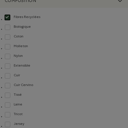
COMPOSITION
Fibres Recyclées
Choisir Classé selon Composition : FibresRecyclées(RecycledFibres)
Biologique
Classer selon Composition : FibresDeCotonBiologique(OrganicCottonFibres)
Coton
Classer selon Composition : Coton(Cotton)
Molleton
Classer selon Composition : Molleton(Fleece)
Nylon
Classer selon Composition : Nylon(Nylon)
Extensible
Classer selon Composition : Extensible(Stretch)
Cuir
Classer selon Composition : Cuir(Leather)
Cuir Cervino
Classer selon Composition : CuirCervino(CervinoLeather)
Tissé
Classer selon Composition : Tissé(Woven)
Laine
Classer selon Composition : Laine(Wool)
Tricot
Classer selon Composition : Tricot(Knit)
Jersey
Classer selon Composition : Jersey(Jersey)