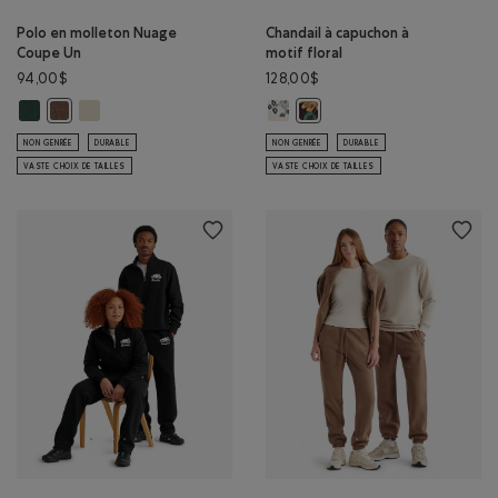
Polo en molleton Nuage
Chandail à capuchon à
Coupe Un
motif floral
94,00$
128,00$
Polo en molleton Nuage Coupe Un: OMBRE VERT Couleur
Polo en molleton Nuage Coupe Un: BROUILLARD LONDONIEN C
Chandail à capuchon à motif flor
Polo en molleton Nuage Coupe Un: MÉLANGE BOIS D'ORME Couleu
Chandail à capuchon à motif 
NON GENRÉE
DURABLE
NON GENRÉE
DURABLE
VASTE CHOIX DE TAILLES
VASTE CHOIX DE TAILLES