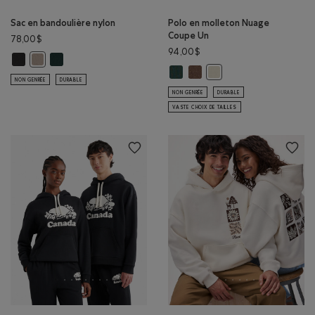
Sac en bandoulière nylon
Polo en molleton Nuage
Coupe Un
78,00$
94,00$
Sac en bandoulière nylon: NOIR Couleur
Sac en bandoulière nylon: VARSITY VERT Couleur
Sac en bandoulière nylon: TAUPE LUNAIRE Couleur
Polo en molleton Nuage Coupe U
Polo en molleton Nuage Cou
Polo en molleton Nuage
NON GENRÉE
DURABLE
NON GENRÉE
DURABLE
VASTE CHOIX DE TAILLES