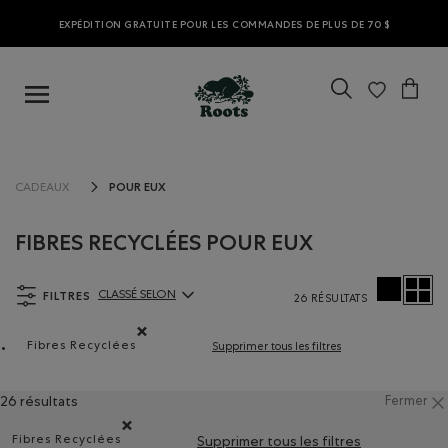
EXPÉDITION GRATUITE POUR LES COMMANDES DE PLUS DE 70 $
POUR EUX
CADEAUX
FIBRES RECYCLÉES POUR EUX
FILTRES
CLASSÉ SELON
26 RÉSULTATS
ClassÃ© selon Articles:
Fibres Recyclées
Supprimer tous les filtres
Supprimer le filtre Classé selon Composition : FibresR
26 résultats
Fermer
Fibres Recyclées
Supprimer tous les filtres