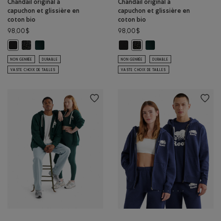
Chandail original à
Chandail original à
capuchon et glissière en
capuchon et glissière en
coton bio
coton bio
98,00$
98,00$
Chandail original à capuchon et glissière en coton bio: POIVRE NOI
Chandail original à capuchon et glissière en coton bio: VARSIT
Chandail original à capuchon et gl
Chandail original à capuc
Chandail original à capuchon et glissière en coton bio: NOIR Couleur
Chandail original à capuchon 
NON GENRÉE
DURABLE
NON GENRÉE
DURABLE
VASTE CHOIX DE TAILLES
VASTE CHOIX DE TAILLES