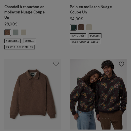
Chandail à capuchon en
Polo en molleton Nuage
molleton Nuage Coupe
Coupe Un
Un
94,00$
98,00$
Polo en molleton Nuage Cou
Polo en molleton Nuage
Polo en molleton Nuage Coupe U
Chandail à capuchon en molleton Nuage Coupe Un: GRIS ARDOISE 
Chandail à capuchon en molleton Nuage Coupe Un: BROUILL
Chandail à capuchon en molleton Nuage Coupe Un: MÉLANGE BOIS D'
NON GENRÉE
DURABLE
NON GENRÉE
DURABLE
VASTE CHOIX DE TAILLES
VASTE CHOIX DE TAILLES