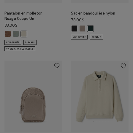
Pantalon en molleton
Sac en bandoulière nylon
Nuage Coupe Un
78,00$
88,00$
Sac en bandoulière nylon: NOIR C
Sac en bandoulière nylon: TA
Sac en bandoulière nylon
Pantalon en molleton Nuage Coupe Un: MÉLANGE BOIS D'ORME Couleu
Pantalon en molleton Nuage Coupe Un: GRIS ARDOISE Couleur
Pantalon en molleton Nuage Coupe Un: BROUILLARD LONDON
NON GENRÉE
DURABLE
NON GENRÉE
DURABLE
VASTE CHOIX DE TAILLES