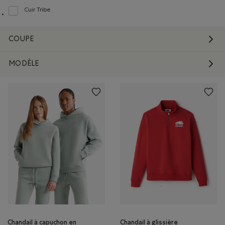
Cuir Tribe
Classer selon Composition : CuirTribe(TribeLeather)
COUPE
MODÈLE
Chandail à capuchon en
Chandail à glissière