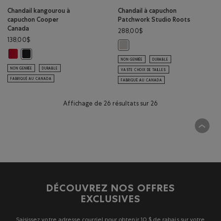
Chandail kangourou à
Chandail à capuchon
capuchon Cooper
Patchwork Studio Roots
Canada
288,00$
138,00$
Chandail à capuchon Patchwork St
Chandail kangourou à capuchon Cooper Canada: ROUGE SAUGE Couleu
Chandail kangourou à capuchon Cooper Canada: NOIR Couleur
NON GENRÉE
DURABLE
NON GENRÉE
DURABLE
VASTE CHOIX DE TAILLES
FABRIQUÉ AU CANADA
FABRIQUÉ AU CANADA
Affichage de 26 résultats sur 26
DÉCOUVREZ NOS OFFRES
EXCLUSIVES
Saisissez votre adresse courriel pour obtenir 10 $ de rabais sur votre