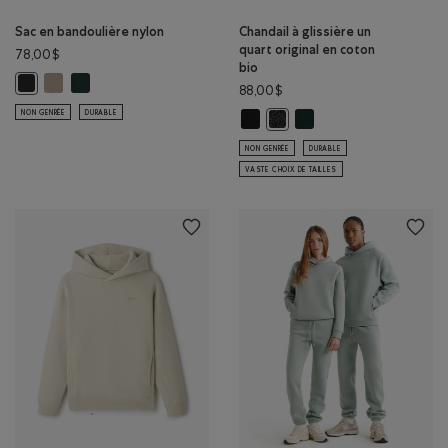
Sac en bandoulière nylon
Chandail à glissière un
quart original en coton
78,00$
bio
Sac en bandoulière nylon: TAUPE LUNAIRE Couleur
Sac en bandoulière nylon: VARSITY VERT Couleur
Sac en bandoulière nylon: NOIR Couleur
88,00$
NON GENRÉE
DURABLE
Chandail à glissière un quart origi
Chandail à glissière un q
Chandail à glissière un quart 
NON GENRÉE
DURABLE
VASTE CHOIX DE TAILLES