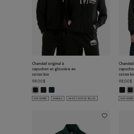
Chandail original à
Chandail 
capuchon et glissière en
capuchon
coton bio
coton bi
98,00$
98,00$
Chandail original à capuchon et glissière en coton 
Chandail original à capuchon et glissière en co
Chandail
Chandail original à capuchon et glissière en coton bio: 
Cha
NON GENRÉE
DURABLE
VASTE CHOIX DE TAILLES
NON GENRÉE