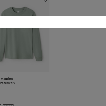
à manches
 Patchwork
RDOISE Couleur
 à manches longues Patchwork Roots: CORBEAU Couleur
ouleur
hirt à manches longues Patchwork Roots: GRIS ARDOISE Couleur