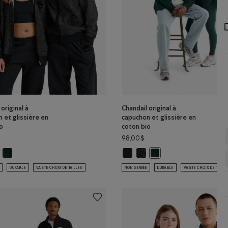
original à
Chandail original à
 et glissière en
capuchon et glissière en
o
coton bio
98,00$
bio: POIVRE NOIR Couleur
ton bio: VARSITY VERT Couleur
 original à capuchon et glissière en coton bio: NOIR Couleur
Chandail original à capuchon et glissière en coton bio: VARSITY VERT Coul
Chandail original à capuchon et gl
Chandail original à capuchon 
NOIR Couleur
ndail original à capuchon et glissière en coton bio: POIVRE NOIR Couleur
Chandail original à capuc
DURABLE
VASTE CHOIX DE TAILLES
NON GENRÉE
DURABLE
VASTE CHOIX DE TAILL