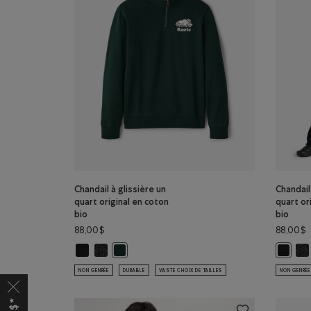
Chandail à glissière un
Chandail
quart original en coton
quart or
bio
bio
88,00$
88,00$
Chandail à glissière un quart original en coton bio: NOIR
Chandail à glissière un quart original en coton bio:
Cha
Chandail à glissière un quart original en coton
Chandail
NON GENRÉE
DURABLE
VASTE CHOIX DE TAILLES
NON GENRÉE