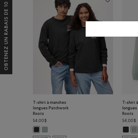
OBTENEZ UN RABAIS DE 10 $*
T-shirt à manches
T-shirt 
longues Patchwork
longues
Roots
Roots
54,00$
54,00$
T-shirt à manches longues Patchwork Roots: GRIS A
T-shirt
T-shirt à manches longues Patchwork Roots: CORBEAU C
T-s