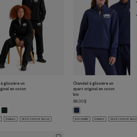
 à glissière un
Chandail à glissière un
iginal en coton
quart original en coton
bio
88,00$
 Couleur
 POIVRE NOIR Couleur
ndail à glissière un quart original en coton bio: POIVRE NOIR Couleur
Chandail à glissière un quart original en coton bio: VARSITY VERT Couleur
 bio: VARSITY VERT Couleur
 à glissière un quart original en coton bio: NOIR Couleur
Chandail à glissière un quart ori
DURABLE
VASTE CHOIX DE TAILLES
NON GENRÉE
DURABLE
VASTE CHOIX DE TAILL