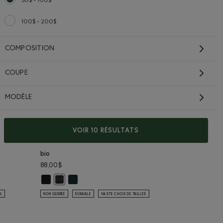
50$ - 100$
Choisir Classé selon Gamme de prix : 50$ - 100$
100$ - 200$
Classer selon Gamme de prix : 100$ - 200$
COMPOSITION
COUPE
MODÈLE
VOIR 10 RÉSULTATS
Chandail à glissière un
quart original en coton
bio
88,00$
Chandail à glissière un quart original en coton bio: NOIR Cou
Chandail à glissière un quart original en coton bio:
ginal en coton bio: MÉLANGE CRÉPUSCULE Couleur
Chandail à glissière un quart original en coton bio: POI
ES
NON GENRÉE
DURABLE
VASTE CHOIX DE TAILLES