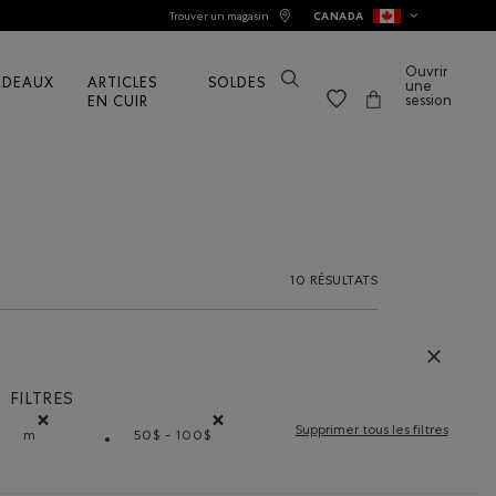
Trouver un magasin
CANADA
Ouvrir
ADEAUX
ARTICLES
SOLDES
une
session
EN CUIR
10 RÉSULTATS
FILTRES
Supprimer tous les filtres
m
50$ - 100$
Supprimer le filtre Classé selon Coupes : m
Supprimer le filtre Classé selon Gamme de p